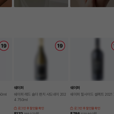
쉐이퍼
쉐이퍼
50ml
쉐이퍼 레드 숄더 랜치 샤도네이 202
쉐이퍼 힐사이드 셀렉트 2021 
4 750ml
로그인 후 할인율 확인
로그인 후 할인율 확인
$132
원
$786
원
188,073
1,119,892