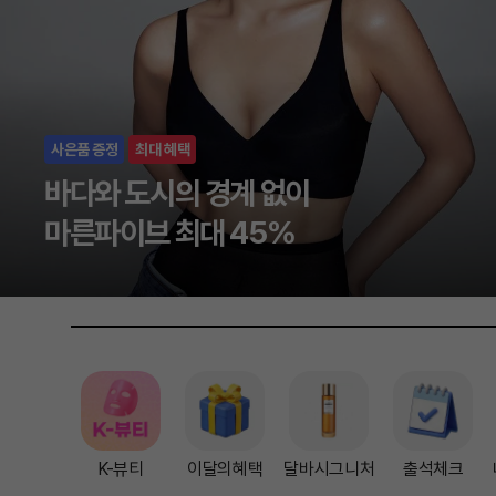
신상품
사은증정
바이레도 NEW 카디퓨저
감각적인 향의 여정
K-뷰티
이달의혜택
달바시그니처
출석체크