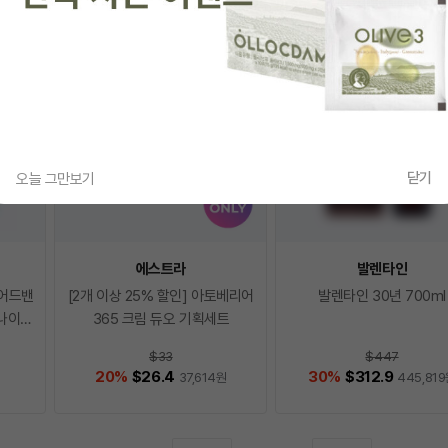
닫기
오늘 그만보기
에스트라
발렌타인
r 어드밴
[2개 이상 25% 할인] 아토베리어
발렌타인 30년 700ml
로나이즈
365 크림 듀오 기획세트
$33
$447
20
%
$26.4
30
%
$312.9
37,614
원
445,819