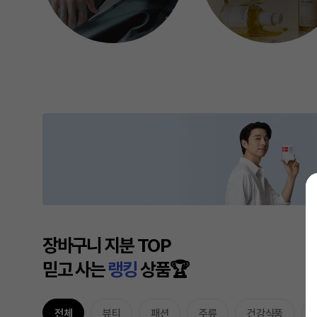
장바구니 지분 TOP
믿고 사는
랭킹
상품🏆
전체
뷰티
패션
주류
건강식품