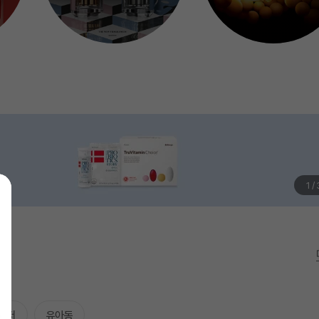
1
/
레저
유아동