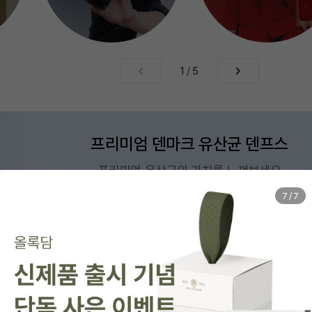
1
/
5
프리미엄 덴마크 유산균 덴프스
프리미엄 유산균의 가치를 느껴보세요
7
/
7
맨즈에딧
시계/주얼리
식품
리빙
전자
스포츠/