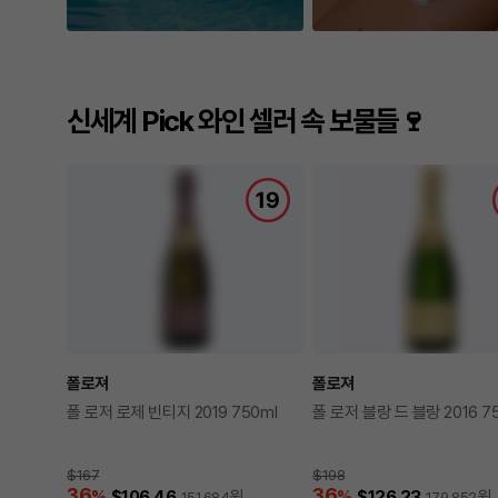
신세계 Pick 와인 셀러 속 보물들🍷
폴로져
폴로져
폴 로저 로제 빈티지 2019 750ml
폴 로저 블랑 드 블랑 2016 7
$167
$198
36
36
%
$106.46
원
%
$126.23
원
151,684
179,852