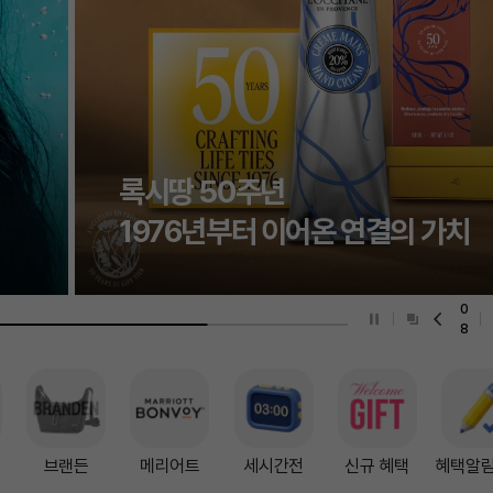
할인
사은
오니스트 단독 행사
최대 35% 할인!
0
9
줄
브랜든
메리어트
세시간전
신규 혜택
혜택알