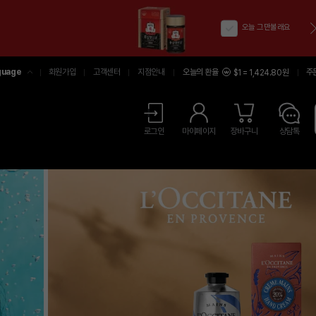
오늘 그만볼래요
guage
회원가입
고객센터
지점안내
오늘의 환율
주
$1 = 1,424.80원
어
中文
LISH
로그인
마이페이지
장바구니
상담톡