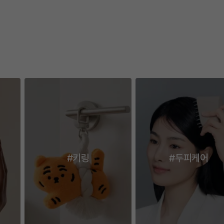
이전
다
#키링
#두피케어