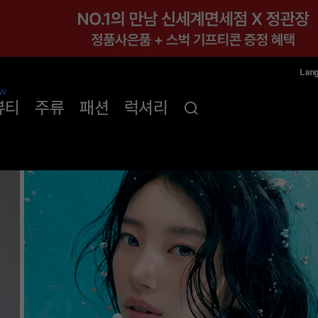
Lan
한국
W
뷰티
주류
패션
럭셔리
简体
ENG