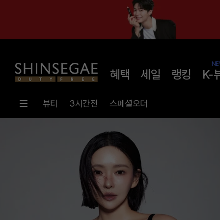
NE
혜택
세일
랭킹
K-
뷰티
3시간전
스페셜오더
메
인