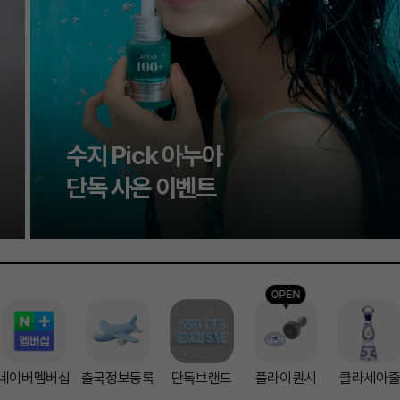
신세계면세점 단독
브랜드 제안
신세계면세점
단독 입점 브랜드
OPEN
네이버멤버십
출국정보등록
단독브랜드
플라이퀀시
클라세아