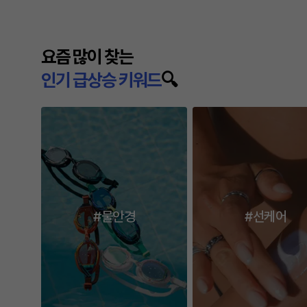
다음
요즘 많이 찾는
인기 급상승 키워드
🔍
#물안경
#선케어