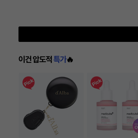
이건 압도적
특가
🔥