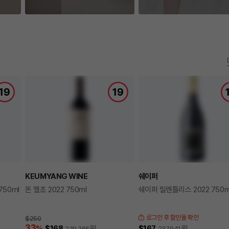
KEUMYANG WINE
쉐이퍼
750ml
돈 멜초 2022 750ml
쉐이퍼 릴렌틀리스 2022 750m
로그인 후 할인율 확인
$250
33
%
$168
원
$167
원
239,366
237,941