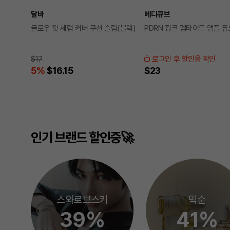
달바
메디큐브
글로우 핏 세럼 커버 쿠션 슬림(블랙)
PDRN 핑크 펩타이드 앰플 듀
$17
로그인 후 할인율 확인
5
%
$16.15
$23
인기 브랜드 할인중🚀
스와로브스키
믹순
39%
41%