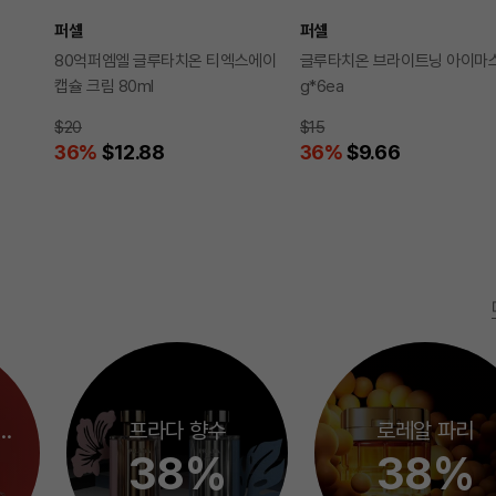
퍼셀
퍼셀
80억퍼엠엘 글루타치온 티엑스에이
글루타치온 브라이트닝 아이마스
캡슐 크림 80ml
g*6ea
$20
$15
36
%
$12.88
36
%
$9.66
 아르마니(pfm)
프라다 향수
로레알 파리
38%
38%