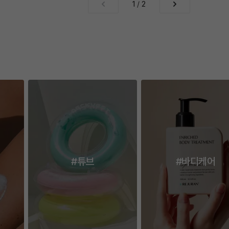
1
/
2
#튜브
#바디케어