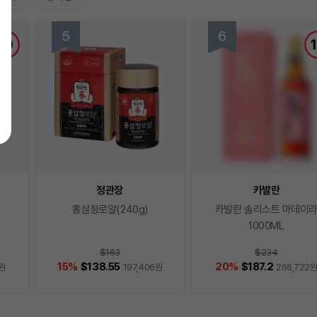
정관장
카발란
홍삼정로얄(240g)
카발란 솔리스트 마데이
1000ML
$163
$234
15
%
$138.55
20
%
$187.2
원
197,406
원
266,722