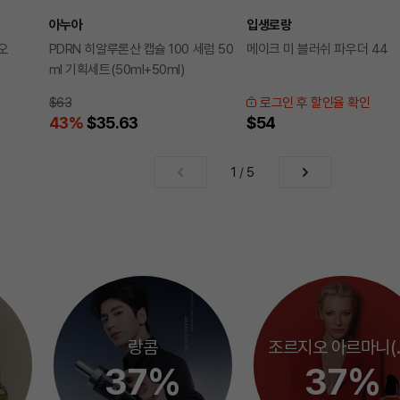
아누아
입생로랑
오
PDRN 히알루론산 캡슐 100 세럼 50
메이크 미 블러쉬 파우더 44
ml 기획세트(50ml+50ml)
$63
로그인 후 할인율 확인
43
%
$35.63
$54
1
/
5
랑콤
조르지오
37%
37%