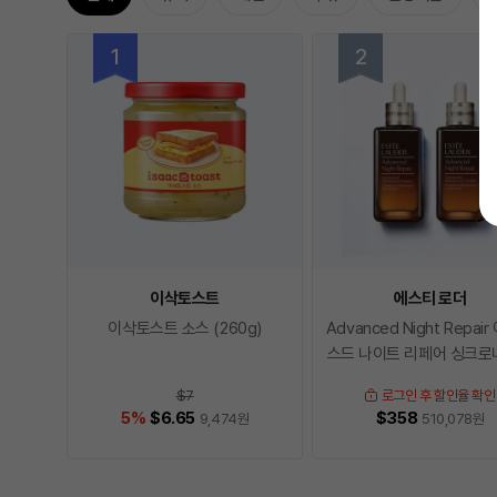
이삭토스트
에스티 로더
이삭토스트 소스 (260g)
Advanced Night Repai
스드 나이트 리페어 싱크
드 멀티-리커버리
$7
로그인 후 할인율 확인
5
%
$6.65
$358
9,474
원
510,078
원