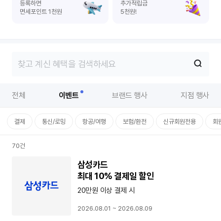
등록하면
추가적립금
면세포인트 1천원
5천원!
온
라
혜택 모두 보기
검색창 열기
인
몰
전체
이벤트
브랜드 행사
지점 행사
이
결제
통신/로밍
항공/여행
보험/환전
신규회원전용
회
벤
트
이
70
건
벤
트
삼성카드
최대 10% 결제일 할인
20만원 이상 결제 시
2026.08.01 ~ 2026.08.09