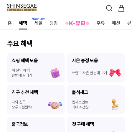
Now On!
Now On!
Now On!
홈
혜택
세일
랭킹
주류
패션
뷰
주요 혜택
쇼핑 혜택 모음
사은 증정 모음
이 달의 혜택
브랜드 사은 한눈에 보기
한번에 끝내기
친구 추천 혜택
출석체크
나와 친구
면세포인트
모두 3천원씩!
최대 4천원!
출국정보
첫 구매 혜택