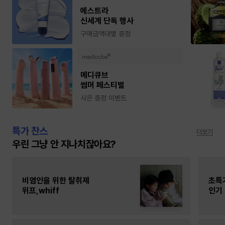
에스트라
신세계 단독 행사
구매금액대별 증정
메디큐브
썸머 페스티벌
사은 증정 이벤트
특가 찬스
더보기
우린 그냥 안 지나치잖아요?
비염인을 위한 탈취제
초특
위프,whiff
인기