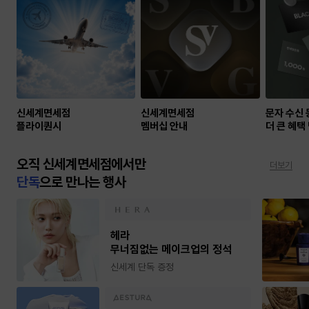
신세계면세점
신세계면세점
문자 수신
플라이퀀시
멤버십 안내
더 큰 혜택
오직 신세계면세점에서만
더보기
단독
으로 만나는 행사
헤라
무너짐없는 메이크업의 정석
신세계 단독 증정