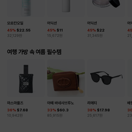
모로칸오일
어딕션
어딕션
어
45
%
$22.55
45
%
$11
45
%
$22
4
32,129
원
15,672
원
31,345
원
21
여행 가방 속 여름 필수템
마스마룰즈
아떼 바네사브루노
리에티
배
36
%
$7.68
33
%
$60.3
38
%
$17.98
3
10,942
원
85,915
원
25,617
원
23