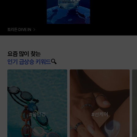
토리든 DIVE IN
요즘 많이 찾는
인기 급상승 키워드
🔍
요
즘
많
이
찾
는
인
#물안경
#선케어
기
급
상