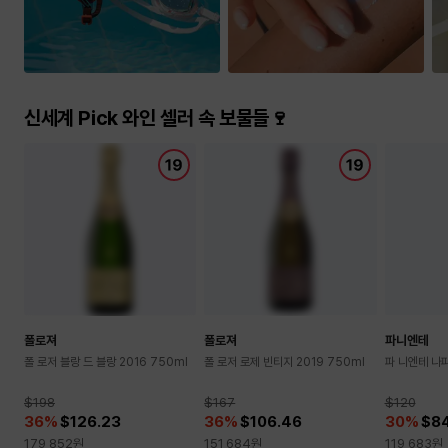
승
키
워
드
🔍
신세계 Pick 와인 셀러 속 보물들🍷
폴로져
폴로져
파니엔테
폴 로저 블랑 드 블랑 2016 750ml
폴 로저 로제 빈티지 2019 750ml
파 니엔테 나파
$198
$167
$120
36
%
$126.23
36
%
$106.46
30
%
$8
179,852
원
151,684
원
119,683
원