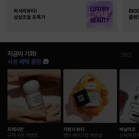
럭셔리뷰티!
BIO
상상초월 초특가
클렌
지금이 기회!
더보기
사은 혜택 증정
🎁
프레시안
지방시 뷰티
바닐라코
구매 사은 이벤트
썸머 메이크업 에센셜
신세계 단