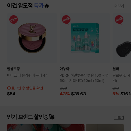
이건 압도적
특가
🔥
더보기
입생로랑
아누아
달바
메이크 미 블러쉬 파우더 44
PDRN 히알루론산 캡슐 100 세럼
글로우 핏 세
50ml 기획세트(50ml+50ml)
랙)
로그인 후 할인율 확인
$63
$17
$54
43
%
$35.63
5
%
$16.1
인기 브랜드 할인중🚀
더보기