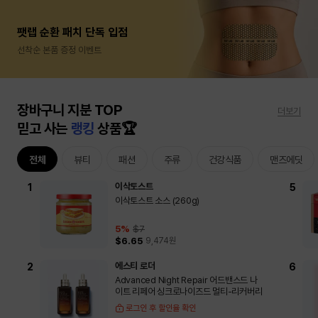
팻랩 순환 패치 단독 입점
선착순 본품 증정 이벤트
장바구니 지분 TOP
더보기
믿고 사는
랭킹
상품🏆
전체
뷰티
패션
주류
건강식품
맨즈에딧
이삭토스트
이삭토스트 소스 (260g)
5
%
$7
$6.65
9,474
원
에스티 로더
Advanced Night Repair 어드밴스드 나
이트 리페어 싱크로나이즈드 멀티-리커버리
로그인 후 할인율 확인