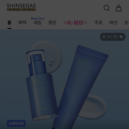
Now On!
Now On!
Now On!
홈
혜택
세일
랭킹
주류
패션
뷰
3
/
22
신세계 단독