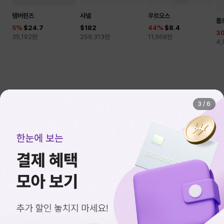
탬버린즈
샤넬
우르오스
플
5
%
$24.7
$182
44
%
$8.4
3
35,192
원
259,313
원
11,968
원
4,
3
/
6
오늘의 환율
$1 = 1,424.80원
로그인
지점안내
고객센터
Language
이용약관
개인정보처리방침
청소년보호정책
영상정보처리기기운영관리방침