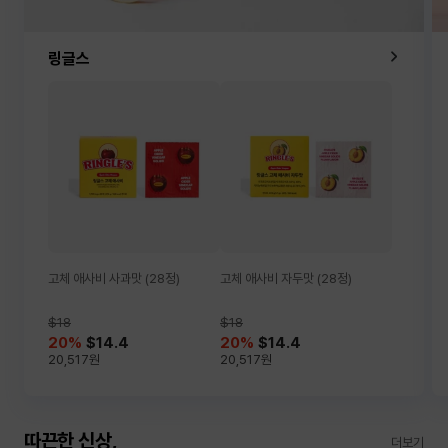
링글스
고체 애사비 사과맛 (28정)
고체 애사비 자두맛 (28정)
$18
$18
20
%
$14.4
20
%
$14.4
20,517
원
20,517
원
따끈한 신상,
더보기