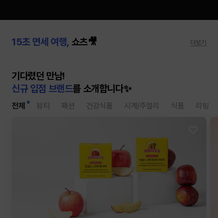
달바 맥세이프 호환 쿠션 슬림 쿠션
15초 면세 여행,
쇼츠🎥
키오프의 PICK, 퍼블릭비컨
더보기
출시
기다렸던 만남!
신규 입점 브랜드
를 소개합니다✨
전체
뷰티
패션
건강식품
시계/주얼리
식품
리빙