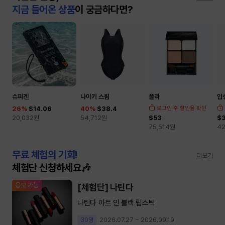
지금 들어온 상품
이 궁금하다면?
슈피겐
나이키 스윔
폴라
입
26
%
$14.06
40
%
$38.4
로그인 후 할인율 확인
20,032
원
54,712
원
$53
$
75,514
원
42
무료 체험의 기회!
더보기
체험단 신청하세요🎶
응모 가능
[체험단] 나틴다
나틴다 아트 인 블랙 립스틱
2026.07.27 ~ 2026.09.19
30명