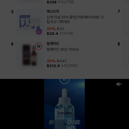
$358
510,078
원
에스트라
[2개 이상 25% 할인] 아토베리어365 크
림 듀오 기획세트
20
%
$33
$26.4
37,614
원
발렌타인
발렌타인 30년 700ml
30
%
$447
$312.9
445,819
원