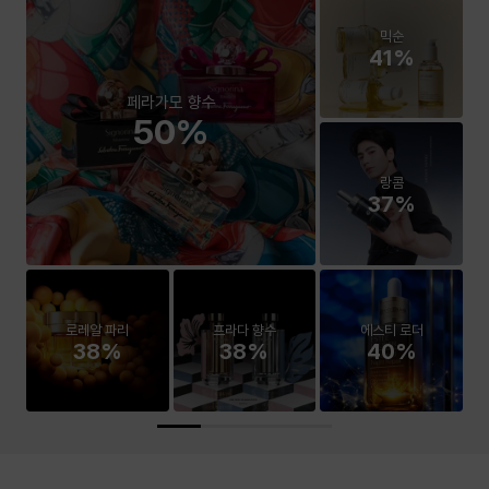
믹순
41%
페라가모 향수
50%
랑콤
37%
로레알 파리
프라다 향수
에스티 로더
38%
38%
40%