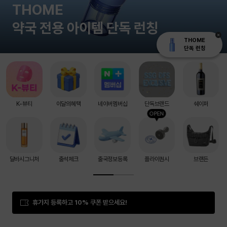
THOME
약국 전용 아이템 단독 런칭
THOME
단독 런칭
K-뷰티
이달의혜택
네이버멤버십
단독브랜드
쉐이퍼
OPEN
달바시그니처
출석체크
출국정보등록
플라이퀀시
브랜든
휴가지 등록하고 10% 쿠폰 받으세요!