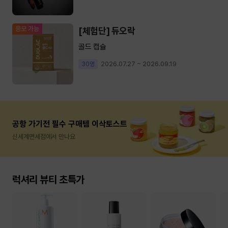
응모 가능
[체험단] 듀오락
골드 캡슐
2026.07.27 ~ 2026.09.19
30명
공항 가기전 필수 구매템 이삭토스트
신세계면세점에서 만나요
럭셔리 뷰티 초특가