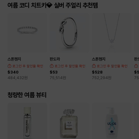
여름 코디 치트키💎 실버 주얼리 추천템
스톤헨지
판도라
스톤헨지
판
로그인 후 할인율 확인
로그인 후 할인율 확인
로그인 후 할인율 확인
$340
$53
$528
$
484,432
원
75,514
원
752,294
원
75
청량한 여름 뷰티