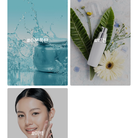
#수분폭탄
#비건
#미백