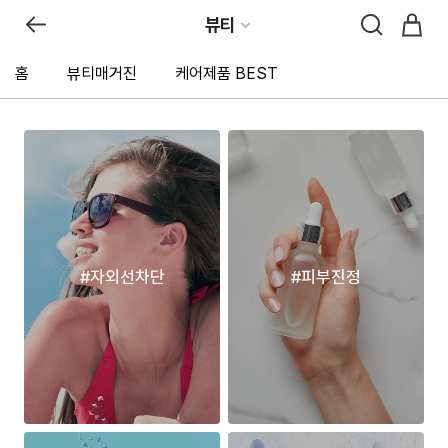
뷰티
홈
뷰티매거진
케어제품 BEST
#자외선차단
#피부진정