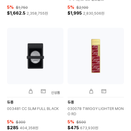
5
%
5
%
$1,750
$2,100
$1,662.5
$1,995
2,358,755
원
2,830,506
원
신상품
듀퐁
듀퐁
003481 CC SLIM FULL BLACK
030078 TWIGGY LIGHTER MON
O RD
5
%
5
%
$300
$500
$285
$475
404,358
원
673,930
원