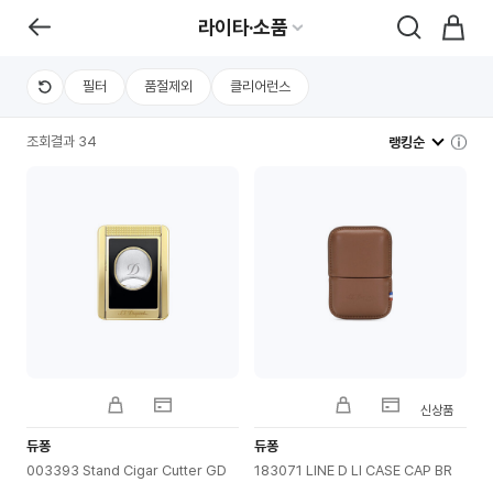
라이타·소품
필터
품절제외
클리어런스
조회결과 34
랭킹순
신상품
듀퐁
듀퐁
003393 Stand Cigar Cutter GD
183071 LINE D LI CASE CAP BR