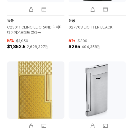
듀퐁
듀퐁
C23011 CLING LE GRAND 라이터
027708 LIGHTER BLACK
다이아몬드헤드 팔라듐
5
%
5
%
$1,950
$300
$1,852.5
$285
2,628,327
원
404,358
원