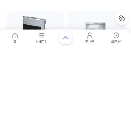
홈
카테고리
로그인
최근 본
듀퐁
듀퐁
027700-1
C23180 LE GRAND MONO PAL
5
%
5
%
$300
$2,200
$285
$2,090
404,358
원
2,965,292
원