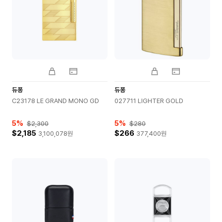
듀퐁
듀퐁
C23178 LE GRAND MONO GD
027711 LIGHTER GOLD
5
%
5
%
$2,300
$280
$2,185
$266
3,100,078
원
377,400
원