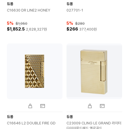
듀퐁
듀퐁
C16630 DR LINE2 HONEY
027701-1
5
%
5
%
$1,950
$280
$1,852.5
$266
2,628,327
원
377,400
원
듀퐁
듀퐁
C16646 L2 DOUBLE FIRE GD
C23009 CLING LE GRAND 라이터
다이아몬드헤드 옐로골드