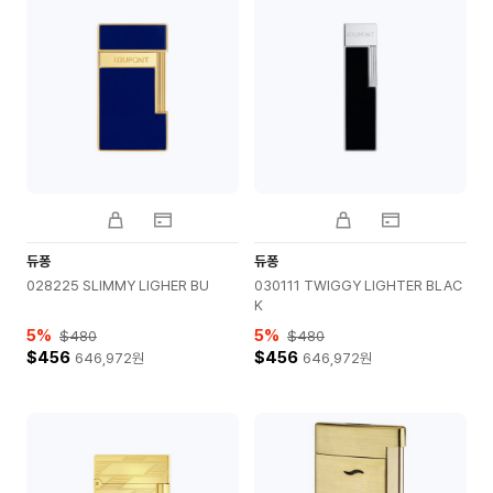
듀퐁
듀퐁
028225 SLIMMY LIGHER BU
030111 TWIGGY LIGHTER BLAC
K
5
%
5
%
$480
$480
$456
$456
646,972
원
646,972
원