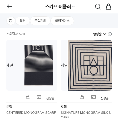
스카프·머플러
필터
품절제외
클리어런스
조회결과 579
랭킹순
세일
세일
신상품
신상품
토템
토템
CENTERED MONOGRAM SCARF
SIGNATURE MONOGRAM SILK S
CARF