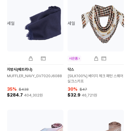
세일
세일
사은품
지방시(베트리나)
닥스
MUFFLER_NAVY_GV7020J6088
[SILK100%] 베이지 체크 패턴 스퀘어
실크스카프
35
%
30
%
$438
$47
$284.7
$32.9
404,302
원
46,721
원