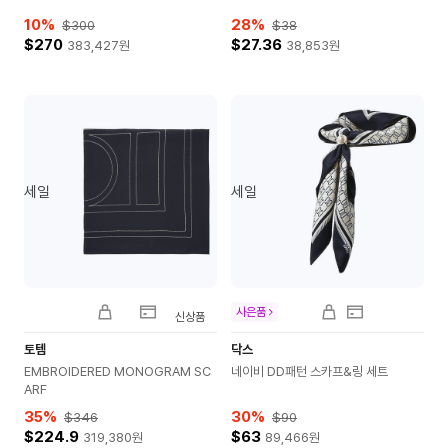
10
%
28
%
$300
$38
$270
$27.36
383,427
원
38,853
원
세일
세일
사은품
신상품
토템
닥스
EMBROIDERED MONOGRAM SC
네이비 DD패턴 스카프&링 세트
ARF
35
%
30
%
$346
$90
$224.9
$63
319,380
원
89,466
원