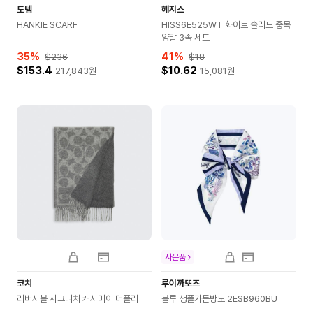
토템
헤지스
HANKIE SCARF
HISS6E525WT 화이트 솔리드 중목
양말 3족 세트
35
%
41
%
$236
$18
$153.4
$10.62
217,843
원
15,081
원
사은품
코치
루이까또즈
리버시블 시그니처 캐시미어 머플러
블루 생폴가든방도 2ESB960BU