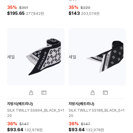
35
%
35
%
$301
$220
$195.65
$143
277,842
원
203,074
원
세일
세일
지방시(베트리나)
지방시(베트리나)
SILK TWILLY SS694_BLACK_5x1
SILK TWILLY SS186_BLACK_5x1
20
20
36
%
36
%
$147
$147
$93.64
$93.64
132,978
원
132,978
원