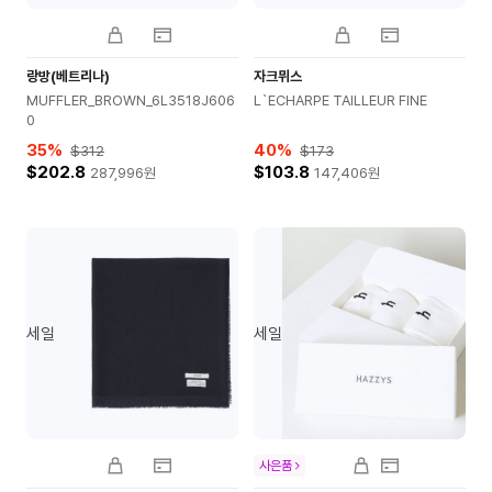
랑방(베트리나)
자크뮈스
MUFFLER_BROWN_6L3518J606
L`ECHARPE TAILLEUR FINE
0
35
%
40
%
$312
$173
$202.8
$103.8
287,996
원
147,406
원
세일
세일
사은품