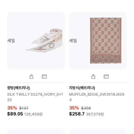
세일
세일
랑방(베트리나)
지방시(베트리나)
SILK TWILLY SS276_IVORY_5x1
MUFFLER_BEIGE_GW3518J609
20
4
35
%
35
%
$137
$398
$89.05
$258.7
126,459
원
367,379
원