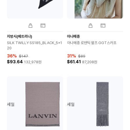
지방시(베트리나)
아나메종
SILK TWILLY SS185_BLACK_5x1
아나메종 로맨틱 왈츠 GGT스카프
20
36
%
31
%
$147
$89
$93.64
$61.41
132,978
원
87,208
원
세일
세일