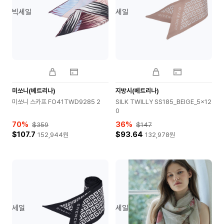
빅세일
세일
미쏘니(베트리나)
지방시(베트리나)
미쏘니 스카프 FO41TWD9285 2
SILK TWILLY SS185_BEIGE_5x12
0
70
%
36
%
$359
$147
$107.7
$93.64
152,944
원
132,978
원
세일
세일