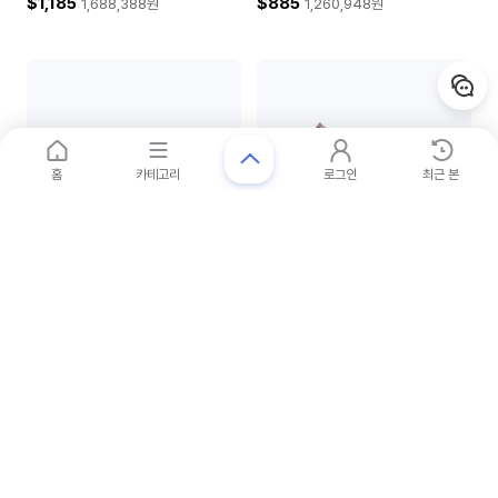
$1,185
$885
1,688,388
원
1,260,948
원
세일
홈
카테고리
로그인
최근 본
지미추
지미추
BING65-PAT-LN-26S-37
LOVE65-CGF-RM-26S
로그인 후 할인율 확인
로그인 후 할인율 확인
$1,035
$815
1,474,668
원
1,161,212
원