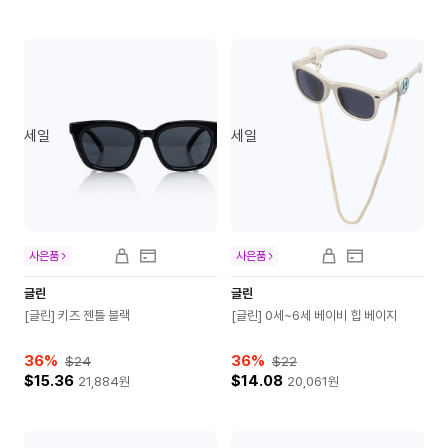
세일
세일
사은품
사은품
글린
글린
[글린] 키즈 젠틀 블랙
[글린] 0세~6세 베이비 힙 베이지
36
%
36
%
$24
$22
$15.36
$14.08
21,884
원
20,061
원