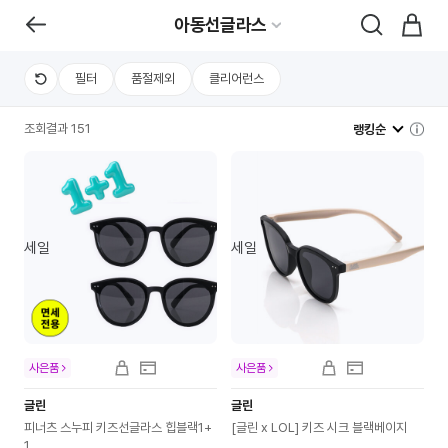
아동선글라스
필터
품절제외
클리어런스
조회결과 151
랭킹순
세일
세일
사은품
사은품
글린
글린
피너츠 스누피 키즈선글라스 힙블랙1+
[글린 x LOL] 키즈 시크 블랙베이지
1