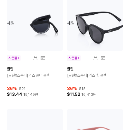
세일
세일
사은품
사은품
글린
글린
[글린X스누피] 키즈 폴더 블랙
[글린X스누피] 키즈 힙 블랙
36
%
36
%
$21
$18
$13.44
$11.52
19,149
원
16,413
원