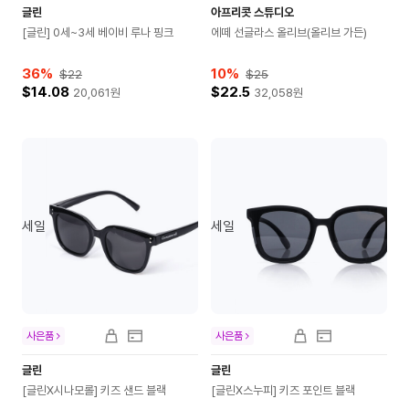
글린
아프리콧 스튜디오
[글린] 0세~3세 베이비 루나 핑크
에떼 선글라스 올리브(올리브 가든)
36
%
10
%
$22
$25
$14.08
$22.5
20,061
원
32,058
원
세일
세일
사은품
사은품
글린
글린
[글린X시나모롤] 키즈 샌드 블랙
[글린X스누피] 키즈 포인트 블랙