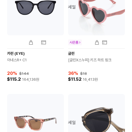
세일
사은품
카린 (EYE)
글린
아네스R+ C1
[글린X스누피] 키즈 하트 핑크
20
%
36
%
$144
$18
$115.2
$11.52
164,136
원
16,413
원
세일