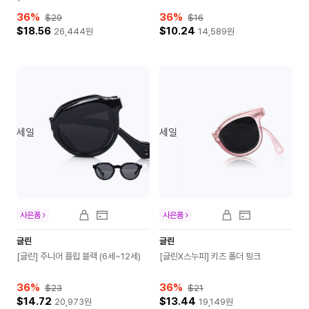
36
%
36
%
$29
$16
$18.56
$10.24
26,444
원
14,589
원
세일
세일
사은품
사은품
글린
글린
[글린] 주니어 플립 블랙 (6세~12세)
[글린X스누피] 키즈 폴더 핑크
36
%
36
%
$23
$21
$14.72
$13.44
20,973
원
19,149
원