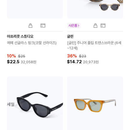
사은품
아프리콧 스튜디오
글린
에떼 선글라스 핑크(코랄 선라이즈)
[글린] 주니어 플립 트랜스브라운 (6세
~12세)
10
%
36
%
$25
$23
$22.5
$14.72
32,058
원
20,973
원
세일