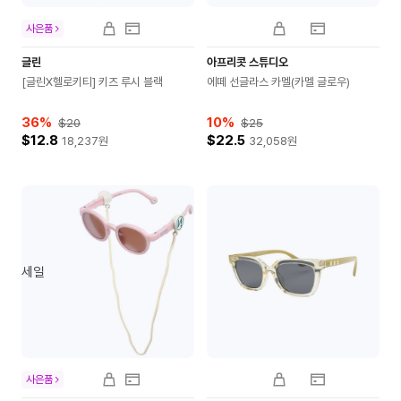
사은품
글린
아프리콧 스튜디오
[글린X헬로키티] 키즈 루시 블랙
에떼 선글라스 카멜(카멜 글로우)
36
%
10
%
$20
$25
$12.8
$22.5
18,237
원
32,058
원
세일
사은품