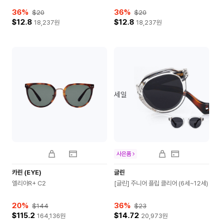
36
%
36
%
$20
$20
$12.8
$12.8
18,237
원
18,237
원
세일
사은품
카린 (EYE)
글린
엘리아R+ C2
[글린] 주니어 플립 클리어 (6세~12세)
20
%
36
%
$144
$23
$115.2
$14.72
164,136
원
20,973
원