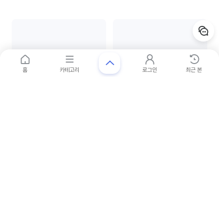
세일
홈
카테고리
로그인
최근 본
사은품
글린
카린 (EYE)
[글린X스누피] 키즈 폴더 브라운
에리카R C2
36
%
20
%
$21
$132
$13.44
$105.6
19,149
원
150,458
원