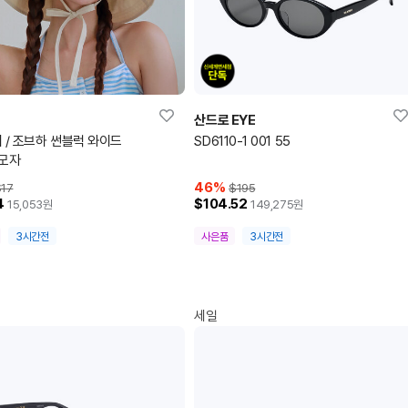
산드로 EYE
 / 조브하 썬블럭 와이드
SD6110-1 001 55
 모자
46
%
17
$195
4
$104.52
15,053
원
149,275
원
3시간전
사은품
3시간전
세일