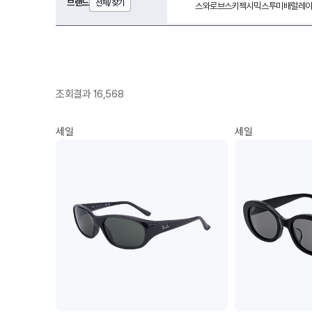
브랜드
전체/찾기
스와로브스키
젝시믹스
투미
배럴
레이
조회결과 16,568
세일
세일