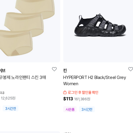
이브
킨
무봉제 노라인팬티 스킨 3매
HYPERPORT H2 Black/Steel Grey
Women
로그인 후 할인율 확인
13
12,625
원
$113
161,386
원
3시간전
사은품
3시간전