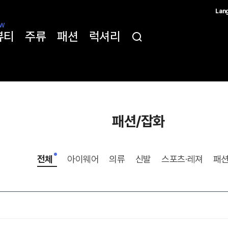
Lan
한국
W
뷰티
주류
패션
럭셔리
简体
ENG
패션/잡화
전체
아이웨어
의류
신발
스포츠·레져
패