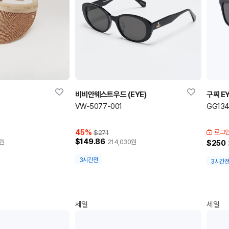
비비안웨스트우드 (EYE)
구찌 E
VW-5077-001
GG134
45
%
로그인
$271
$149.86
원
214,030
원
$250
3시간전
3시간
세일
세일