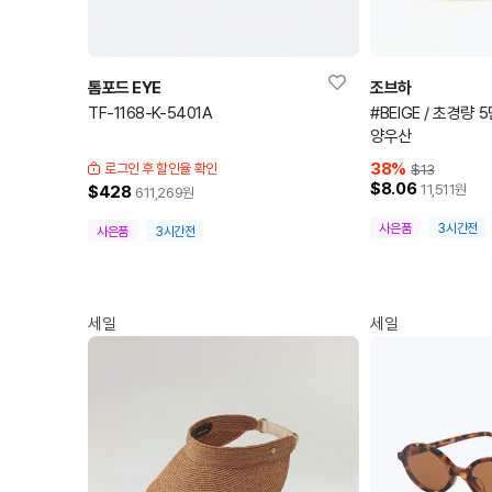
톰포드 EYE
조브하
TF-1168-K-5401A
#BEIGE / 초경량 
양우산
38
%
로그인 후 할인율 확인
$13
$8.06
11,511
원
$428
611,269
원
사은품
3시간전
사은품
3시간전
세일
세일