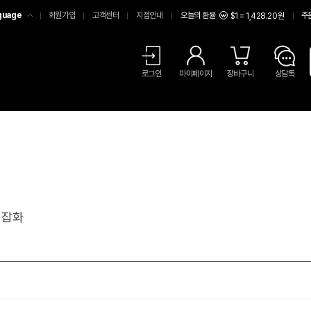
guage
회원가입
고객센터
지점안내
오늘의 환율
주
$1 = 1,428.20원
어
中文
LISH
로그인
마이페이지
장바구니
상담톡
션잡화