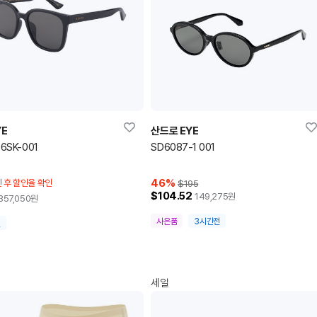
YE
산드로 EYE
6SK-001
SD6087-1 001
46
%
 후 할인율 확인
$195
$104.52
149,275
원
357,050
원
사은품
3시간전
전
세일