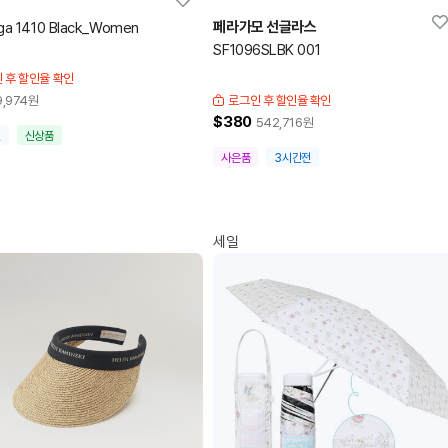
페라가모 선글라스
a 1410 Black_Women
SF1096SLBK 001
 후 할인율 확인
9,974
원
로그인 후 할인율 확인
$380
542,716
원
전
신상품
사은품
3시간전
세일