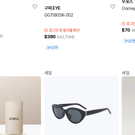
우포스
구찌 EYE
Oomeg
GG1180SK-002
로그인
$70
로그인 후 할인율 확인
9
원
$380
542,716
원
3시간
3시간전
세일
세일