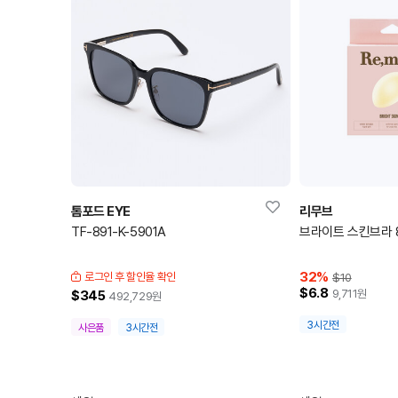
톰포드 EYE
리무브
TF-891-K-5901A
브라이트 스킨브라 
32
%
로그인 후 할인율 확인
$10
$6.8
9,711
원
$345
492,729
원
3시간전
사은품
3시간전