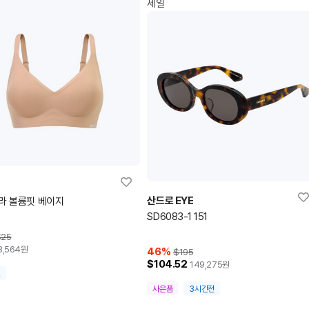
세일
산드로 EYE
라 볼륨핏 베이지
SD6083-1 151
$25
8,564
원
46
%
$195
$104.52
149,275
원
전
사은품
3시간전