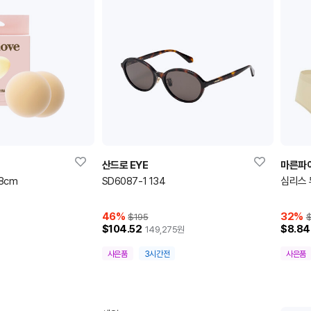
산드로 EYE
마른파
8cm
SD6087-1 134
심리스 
46
%
32
%
$195
$
$104.52
$8.84
149,275
원
사은품
3시간전
사은품