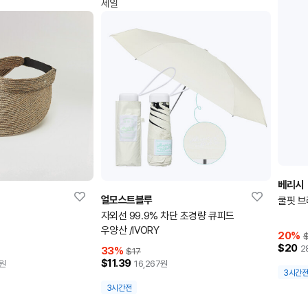
세일
베리시
얼모스트블루
쿨핏 브
자외선 99.9% 차단 초경량 큐피드
우양산 /IVORY
20
%
$20
2
33
%
$17
$11.39
원
16,267
원
3시간
3시간전