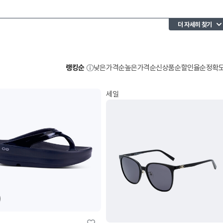
더 자세히 찾기
랭킹순
낮은가격순
높은가격순
신상품순
할인율순
정확
세일