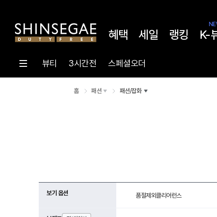
NE
혜택
세일
랭킹
K-
뷰티
3시간전
스페셜오더
홈
패션
패션/잡화
보기 옵션
품절제외
클리어런스