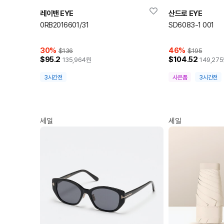
레이밴 EYE
산드로 EYE
0RB2016601/31
SD6083-1 001
30
%
46
%
$136
$195
$95.2
$104.52
135,964
원
149,275
3시간전
사은품
3시간전
세일
세일