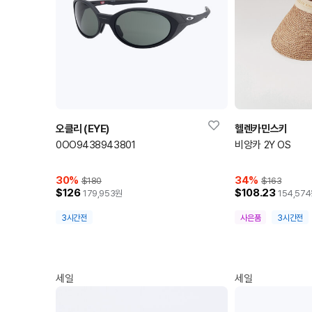
오클리 (EYE)
헬렌카민스키
0OO9438943801
비앙카 2Y OS
30
%
34
%
$180
$163
$126
$108.23
179,953
원
154,574
3시간전
사은품
3시간전
세일
세일