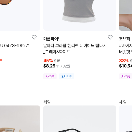
마른파이브
조브하
 0MU 04ZSF19P2Z1
날마다 브라탑 헨리넥 레이어드 캡나시
#베이지
_그레이&화이트
버킷햇
45
%
38
%
인
$15
$
$8.25
$10.5
11,782
원
사은품
3시간전
사은품
세일
세일