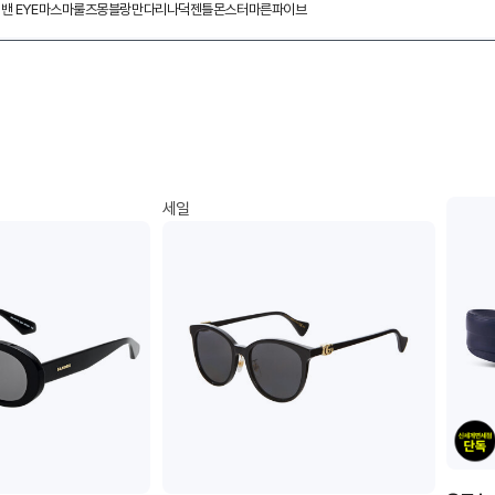
밴 EYE
마스마룰즈
몽블랑
만다리나덕
젠틀몬스터
마른파이브
세일