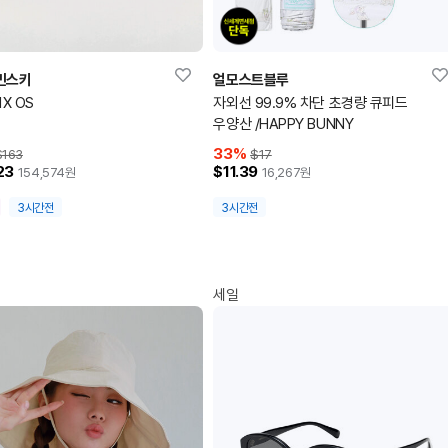
민스키
얼모스트블루
X OS
자외선 99.9% 차단 초경량 큐피드
우양산 /HAPPY BUNNY
33
%
$163
$17
23
$11.39
154,574
원
16,267
원
3시간전
3시간전
세일