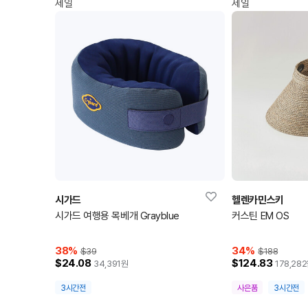
세일
세일
시가드
헬렌카민스키
시가드 여행용 목베개 Grayblue
커스틴 EM OS
38
%
34
%
$39
$188
$24.08
$124.83
34,391
원
178,282
3시간전
사은품
3시간전