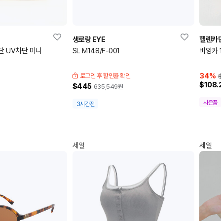
생로랑 EYE
헬렌카
5단 UV차단 미니
SL M148/F-001
비앙카 1
34
%
로그인 후 할인율 확인
$108.
$445
635,549
원
사은품
3시간전
세일
세일