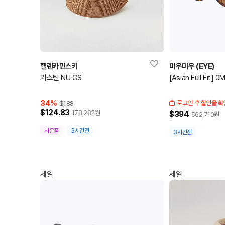
헬렌카민스키
미우미우 (EYE)
커스틴 NU OS
[Asian Full Fit]
34
%
로그인 후 할인율 확
$188
$124.83
178,282
원
$394
562,710
원
사은품
3시간전
3시간전
세일
세일