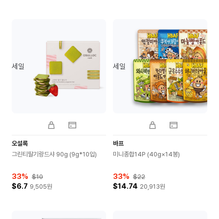
세일
세일
오설록
바프
그린티딸기랑드샤 90g (9g*10입)
미니종합14P (40g×14봉)
33
%
33
%
$10
$22
$6.7
$14.74
9,505
원
20,913
원