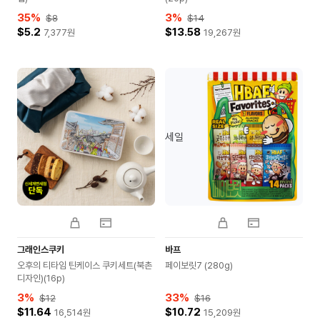
35
%
3
%
$8
$14
$5.2
$13.58
7,377
원
19,267
원
세일
그래인스쿠키
바프
오후의 티타임 틴케이스 쿠키세트(북촌
페이보릿7 (280g)
디자인)(16p)
3
%
33
%
$12
$16
$11.64
$10.72
16,514
원
15,209
원