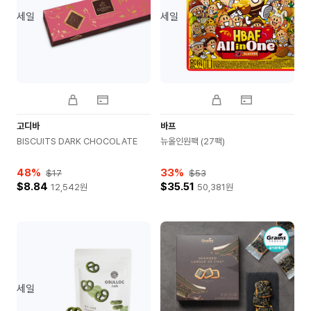
세일
세일
고디바
바프
BISCUITS DARK CHOCOLATE
뉴올인원팩 (27팩)
48
%
33
%
$17
$53
$8.84
$35.51
12,542
원
50,381
원
세일