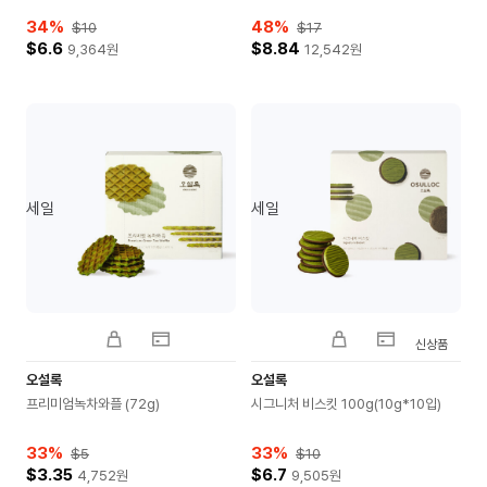
34
%
48
%
$10
$17
$6.6
$8.84
9,364
원
12,542
원
세일
세일
신상품
오설록
오설록
프리미엄녹차와플 (72g)
시그니처 비스킷 100g(10g*10입)
33
%
33
%
$5
$10
$3.35
$6.7
4,752
원
9,505
원