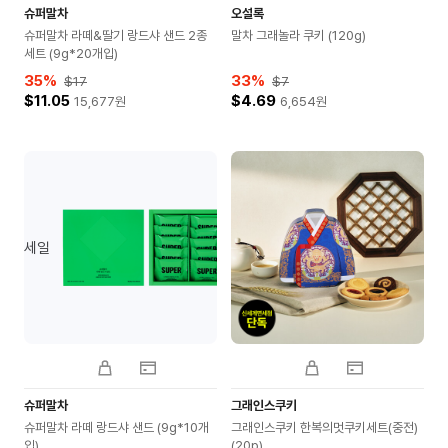
슈퍼말차
오설록
슈퍼말차 라떼&딸기 랑드샤 샌드 2종
말차 그래놀라 쿠키 (120g)
세트 (9g*20개입)
35
%
33
%
$17
$7
$11.05
$4.69
15,677
원
6,654
원
세일
슈퍼말차
그래인스쿠키
슈퍼말차 라떼 랑드샤 샌드 (9g*10개
그래인스쿠키 한복의멋쿠키세트(중전)
입)
(20p)