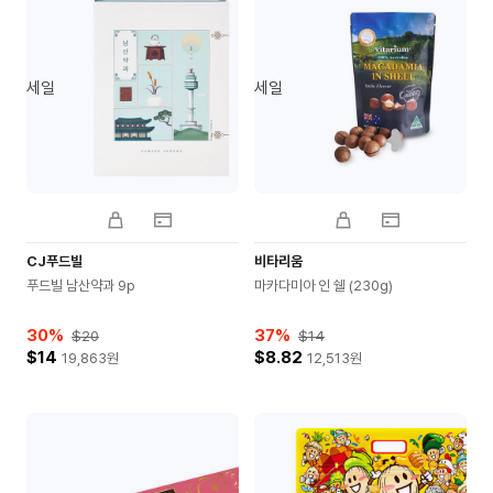
세일
세일
CJ푸드빌
비타리움
푸드빌 남산약과 9p
마카다미아 인 쉘 (230g)
30
%
37
%
$20
$14
$14
$8.82
19,863
원
12,513
원