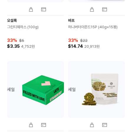
오설록
바프
그린티웨하스 (100g)
허니버터아몬드15P (40g×15봉)
33
%
33
%
$5
$22
$3.35
$14.74
4,752
원
20,913
원
세일
세일