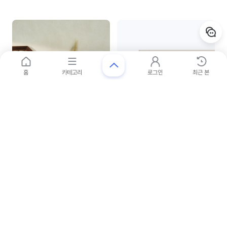
세일
홈
카테고리
로그인
최근 본
그래인스쿠키
바프
그래인스쿠키 한복의멋 쿠키세트(신부)
미니종합8p (160g)
(20p)
3
%
33
%
$14
$12
$13.58
$8.04
19,267
원
11,407
원