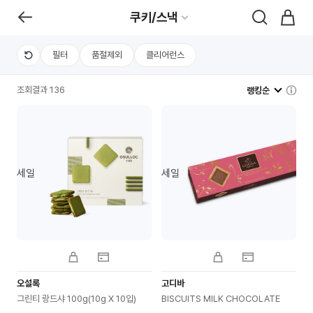
쿠키/스낵
필터
품절제외
클리어런스
조회결과 136
랭킹순
세일
세일
오설록
고디바
그린티 랑드샤 100g(10g X 10입)
BISCUITS MILK CHOCOLATE