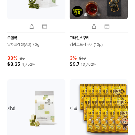
오설록
그래인스쿠키
말차프레첼(AD) 70g
김랑그드샤 쿠키(10p)
33
%
3
%
$5
$10
$3.35
$9.7
4,752
원
13,762
원
세일
세일