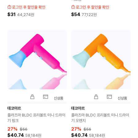
로그인 후 할인율 확인
로그인 후 할인율 확인
$31
$54
44,274
원
77,122
원
신상품
신상품
데코아르
데코아르
플라즈마 BLDC 프리볼트 미니 드라이
플라즈마 BLDC 프리볼트 미니 드라이
기 핑크
기 오렌지
27
%
27
%
$56
$56
$40.74
$40.74
58,184
원
58,184
원