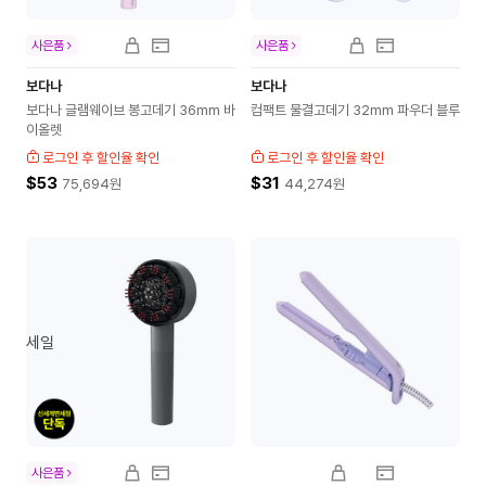
사은품
사은품
보다나
보다나
보다나 글램웨이브 봉고데기 36mm 바
컴팩트 물결고데기 32mm 파우더 블루
이올렛
로그인 후 할인율 확인
로그인 후 할인율 확인
$53
$31
75,694
원
44,274
원
세일
사은품