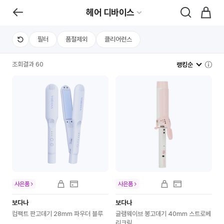
헤어 디바이스
필터
품절제외
클리어런스
조회결과 60
랭킹순
사은품
사은품
보다나
보다나
컴팩트 판고데기 28mm 파우더 블루
글램웨이브 봉고데기 40mm 스트로베
리크림