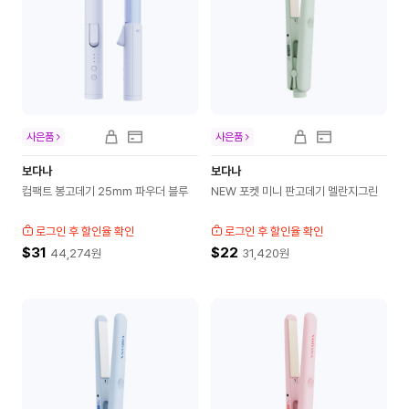
사은품
사은품
보다나
보다나
컴팩트 봉고데기 25mm 파우더 블루
NEW 포켓 미니 판고데기 멜란지그린
로그인 후 할인율 확인
로그인 후 할인율 확인
$31
$22
44,274
원
31,420
원