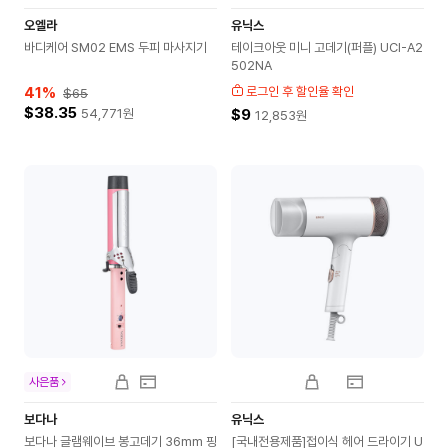
오엘라
유닉스
바디케어 SM02 EMS 두피 마사지기
테이크아웃 미니 고데기(퍼플) UCI-A2
502NA
41
%
로그인 후 할인율 확인
$65
$38.35
54,771
원
$9
12,853
원
사은품
보다나
유닉스
보다나 글램웨이브 봉고데기 36mm 핑
[국내전용제품]접이식 헤어 드라이기 U