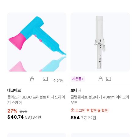
사은품
신상품
데코아르
보다나
플라즈마 BLDC 프리볼트 미니 드라이
글램웨이브 봉고데기 40mm 아이보리
기 스카이
무드
27
%
로그인 후 할인율 확인
$56
$40.74
58,184
원
$54
77,122
원