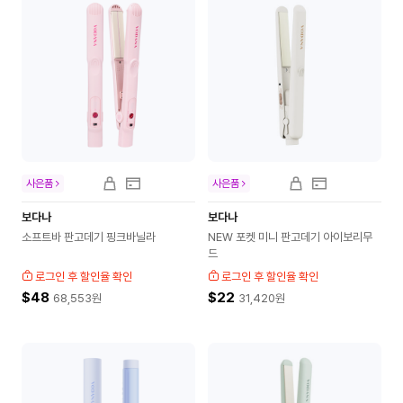
사은품
사은품
보다나
보다나
소프트바 판고데기 핑크바닐라
NEW 포켓 미니 판고데기 아이보리무
드
로그인 후 할인율 확인
로그인 후 할인율 확인
$48
$22
68,553
원
31,420
원