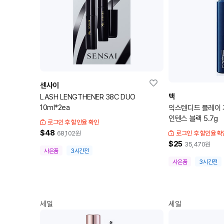
센사이
맥
LASH LENGTHENER 38C DUO
10ml*2ea
익스텐디드 플레이 
인텐스 블랙 5.7g
로그인 후 할인율 확인
$48
68,102
원
로그인 후 할인율 확
$25
35,470
원
사은품
3시간전
사은품
3시간전
세일
세일