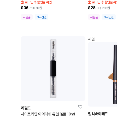
로그인 후 할인율 확인
로그인 후 할인율 확
$36
$28
51,076
원
39,726
원
사은품
3시간전
사은품
3시간전
세일
리필드
릴리바이레드
사이토카인 아이래쉬 듀얼 앰플 10ml