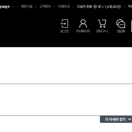
guage
회원가입
고객센터
지점안내
오늘의 환율
주
$1 = 1,418.80원
어
中文
LISH
로그인
마이페이지
장바구니
상담톡
더 자세히 찾기