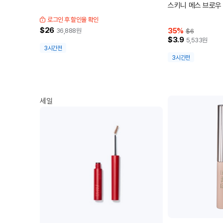
스키니 메스 브로우
로그인 후 할인율 확인
$26
35
%
36,888
원
$6
$3.9
5,533
원
3시간전
3시간전
세일