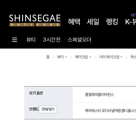
NE
혜택
세일
랭킹
K-
뷰티
3시간전
스페셜오더
홈
뷰티
메이크업
아이 메이크업
마
보기 옵션
품절제외
클리어런스
브랜드
전체/찾기
헤라
에스티 로더
샤넬
맥
랑콤
디올
나