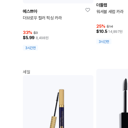
더툴랩
에스쁘아
워셔블 세럼 카라
더브로우 컬러 픽싱 카라
25
%
$14
$10.5
14,897
원
33
%
$9
$5.99
8,498
원
3시간전
3시간전
세일