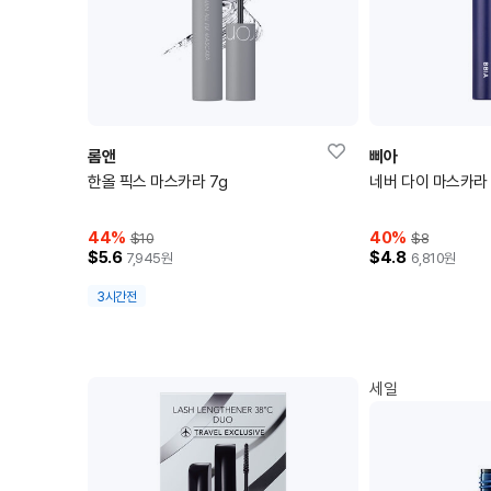
롬앤
삐아
한올 픽스 마스카라 7g
네버 다이 마스카라
44
%
40
%
$10
$8
$5.6
$4.8
7,945
원
6,810
원
3시간전
세일