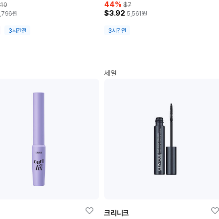
44
%
10
$7
$3.92
,796
원
5,561
원
3시간전
3시간전
세일
크리니크