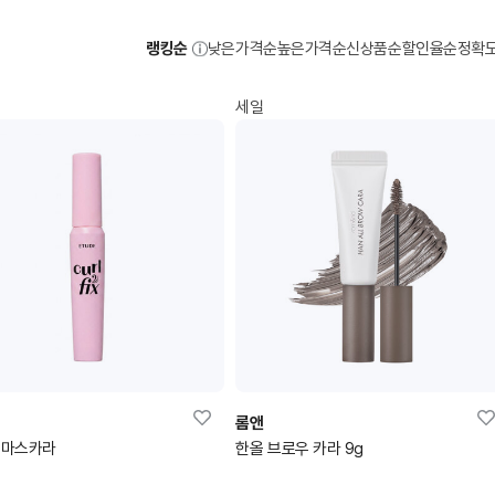
랭킹순
낮은가격순
높은가격순
신상품순
할인율순
정확
세일
롬앤
 마스카라
한올 브로우 카라 9g