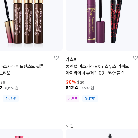
키스미
마스카라 어드밴스드 필름
롱앤컬 마스카라 EX + 스무스 리퀴드
 트리오
아이라이너 슈퍼킵 03 브라운블랙
38
%
$36
$20
2
$12.4
31,667
원
17,593
원
3시간전
사은품
3시간전
세일