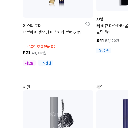
샤넬
에스티 로더
레 베쥬 마스카라 
블랙 6g
더블웨어 랭쓰닝 마스카라 블랙 6 ml
$41
58,170
원
로그인 후 할인율 확인
3시간전
$31
43,982
원
사은품
3시간전
세일
세일