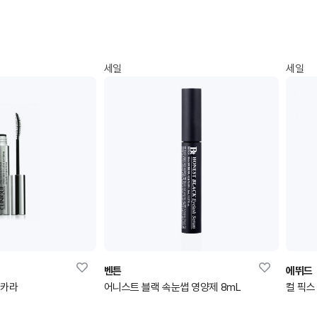
세일
세일
벤튼
에뛰드
스카라
어니스트 블랙 속눈썹 영양제 8mL
컬 픽스