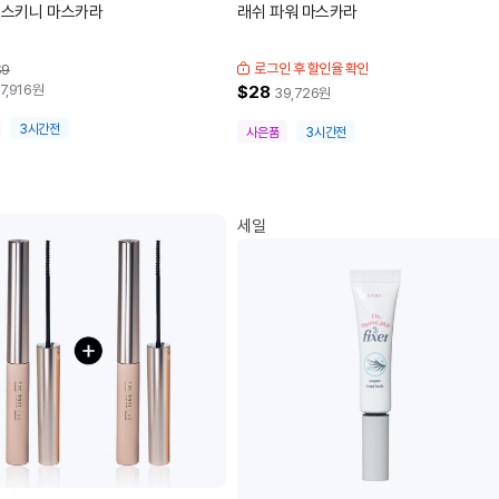
 스키니 마스카라
래쉬 파워 마스카라
로그인 후 할인율 확인
$9
7,916
원
$28
39,726
원
3시간전
사은품
3시간전
세일