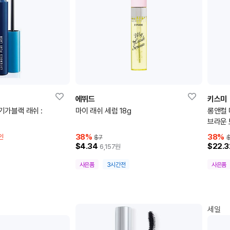
에뛰드
키스미
기가블랙 래쉬 :
마이 래쉬 세럼 18g
롱앤컬 
브라운
38
%
38
%
인
$7
$4.34
$22.3
6,157
원
사은품
3시간전
사은품
세일