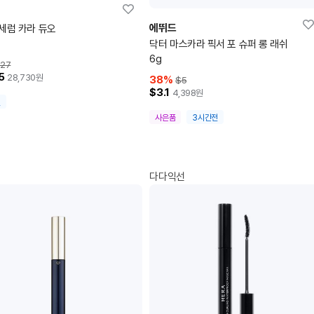
에뛰드
세럼 카라 듀오
닥터 마스카라 픽서 포 슈퍼 롱 래쉬
6g
27
5
28,730
원
38
%
$5
$3.1
4,398
원
전
사은품
3시간전
다다익선