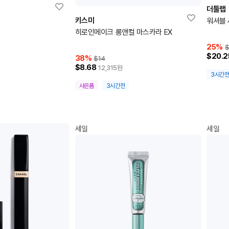
더툴랩
키스미
워셔블 
히로인메이크 롱앤컬 마스카라 EX
25
%
$
$20.2
38
%
$14
$8.68
12,315
원
3시간
사은품
3시간전
세일
세일