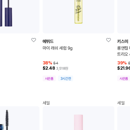
에뛰드
키스미
마이 래쉬 세럼 9g
롱앤컬 
트리오 
38
%
39
%
$4
$2.48
$21.9
3,518
원
사은품
3시간전
사은품
세일
세일