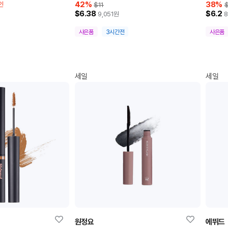
42
%
38
%
인
$11
$
$6.38
$6.2
9,051
원
8
사은품
3시간전
사은품
세일
세일
원정요
에뛰드