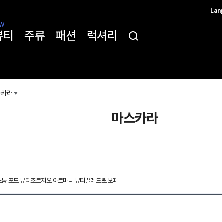
Lan
한국
W
뷰티
주류
패션
럭셔리
简体
ENG
스카라
마스카라
스
톰 포드 뷰티
조르지오 아르마니 뷰티
끌레드뽀 보떼