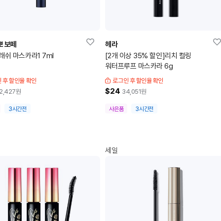
뽀 보떼
헤라
래쉬 마스카라1 7ml
[2개 이상 35% 할인]리치 컬링
워터프루프 마스카라 6g
 후 할인율 확인
로그인 후 할인율 확인
$24
2,427
원
34,051
원
3시간전
사은품
3시간전
세일