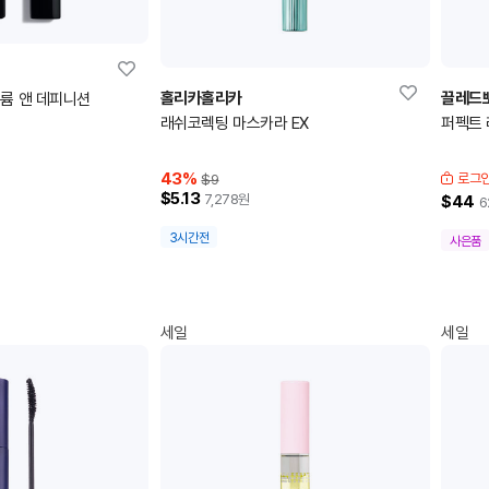
홀리카홀리카
끌레드
볼륨 앤 데피니션
래쉬코렉팅 마스카라 EX
퍼펙트 
43
%
로그인
$9
$5.13
7,278
원
$44
6
3시간전
사은품
세일
세일