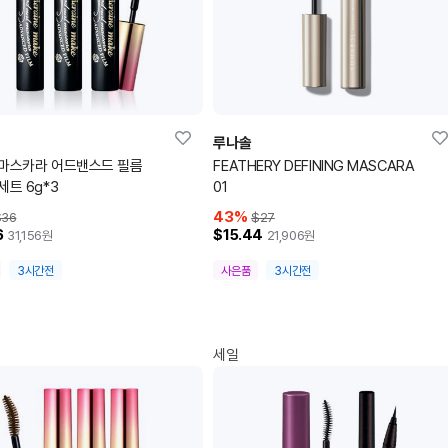
루나솔
마스카라 어드밴스드 필름
FEATHERY DEFINING MASCARA
세트 6g*3
01
43
%
$36
$27
6
$15.44
31,156
원
21,906
원
3시간전
사은품
3시간전
세일