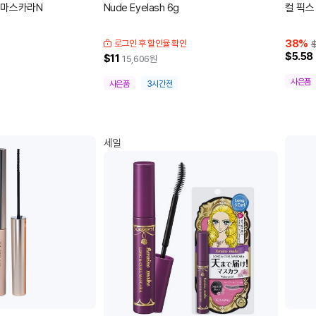
 마스카라N
Nude Eyelash 6g
컬 픽스
38
%
로그인 후 할인율 확인
$5.58
$11
15,606
원
사은품
사은품
3시간전
세일