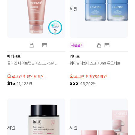
세일
사은품
메디큐브
라네즈
콜라겐 나이트랩핑마스크_75ML
워터슬리핑마스크 70ml 듀오세트
로그인 후 할인율 확인
로그인 후 할인율 확인
$15
$32
21,423
원
45,702
원
세일
세일