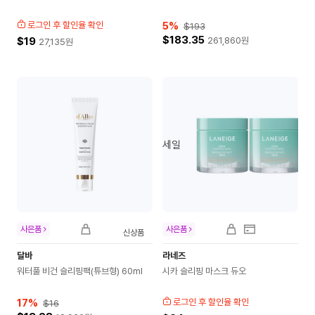
로그인 후 할인율 확인
5
%
$193
$183.35
$19
261,860
원
27,135
원
세일
사은품
사은품
신상품
달바
라네즈
워터풀 비건 슬리핑팩(튜브형) 60ml
시카 슬리핑 마스크 듀오
17
%
로그인 후 할인율 확인
$16