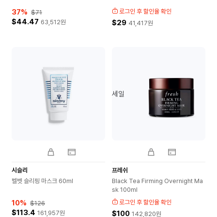
37
%
로그인 후 할인율 확인
$71
$44.47
63,512
원
$29
41,417
원
세일
시슬리
프레쉬
벨벳 슬리핑 마스크 60ml
Black Tea Firming Overnight Ma
sk 100ml
10
%
로그인 후 할인율 확인
$126
$113.4
161,957
원
$100
142,820
원