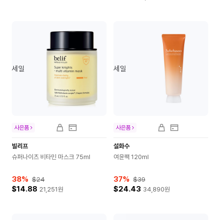
세일
세일
사은품
사은품
빌리프
설화수
슈퍼나이츠 비타민 마스크 75ml
여윤팩 120ml
38
%
37
%
$24
$39
$14.88
$24.43
21,251
원
34,890
원