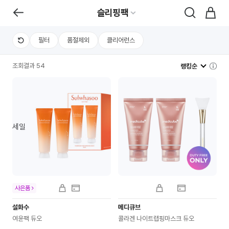
슬리핑팩
필터
품절제외
클리어런스
조회결과 54
랭킹순
세일
사은품
설화수
메디큐브
여윤팩 듀오
콜라겐 나이트랩핑마스크 듀오