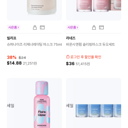
사은품
사은품
빌리프
라네즈
슈퍼나이츠 리제너레이팅 마스크 75ml
바운시앤펌 슬리핑마스크 듀오세트
38
%
로그인 후 할인율 확인
$24
$14.88
21,251
원
$36
51,415
원
세일
세일