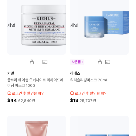
세일
세일
사은품
키엘
라네즈
울트라 훼이셜 오버나이트 리하이드레
워터슬리핑마스크 70ml
이팅 마스크 100G
로그인 후 할인율 확인
로그인 후 할인율 확인
$44
$18
62,840
원
25,707
원