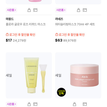
사은품
사은품
마몽드
라네즈
플로라 글로우 로즈 리퀴드 마스크
워터슬리핑마스크 70ml 4P 세트
로그인 후 할인율 확인
로그인 후 할인율 확인
$17
$63
24,279
원
89,976
원
세일
세일
사은품