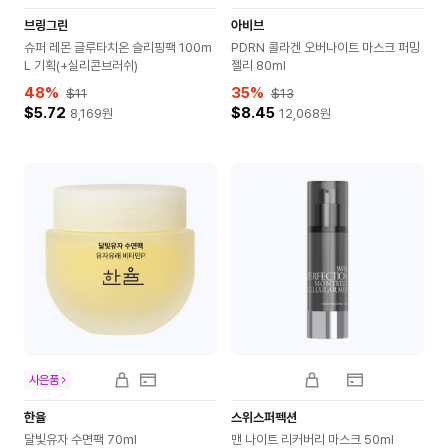
브링그린
아비브
슈퍼 레몬 글루타치온 슬리핑팩 100m
PDRN 콜라겐 오버나이트 마스크 퍼밍
L 기획(+실리콘브러쉬)
젤리 80ml
48
%
35
%
$11
$13
$5.72
$8.45
8,169
원
12,068
원
사은품
한율
스위스퍼펙션
달빛유자 수면팩 70ml
맨 나이트 리커버리 마스크 50ml