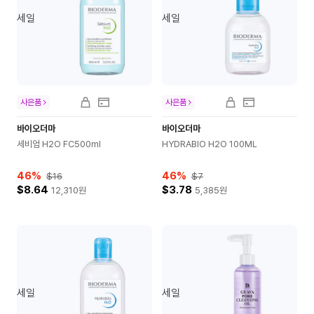
세일
세일
사은품
사은품
바이오더마
바이오더마
세비엄 H2O FC500ml
HYDRABIO H2O 100ML
46
%
46
%
$16
$7
$8.64
$3.78
12,310
원
5,385
원
세일
세일