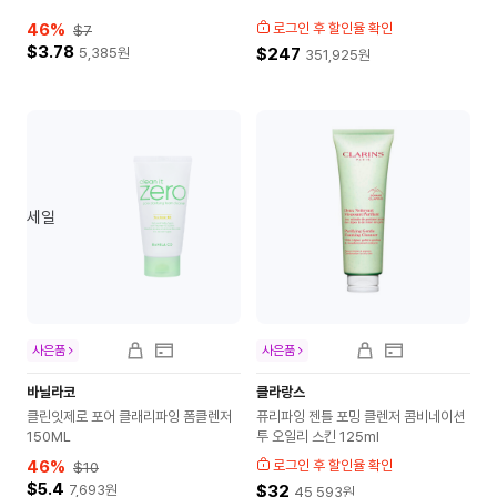
46
%
로그인 후 할인율 확인
$7
$3.78
5,385
원
$247
351,925
원
세일
사은품
사은품
바닐라코
클라랑스
클린잇제로 포어 클래리파잉 폼클렌저
퓨리파잉 젠틀 포밍 클렌저 콤비네이션
150ML
투 오일리 스킨 125ml
46
%
로그인 후 할인율 확인
$10
$5.4
7,693
원
$32
45,593
원