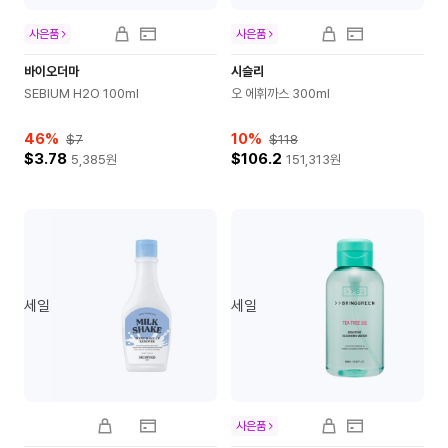
사은품
사은품
바이오더마
시슬리
SEBIUM H2O 100ml
오 에휘까스 300ml
46
%
10
%
$7
$118
$3.78
$106.2
5,385
원
151,313
원
세일
세일
사은품