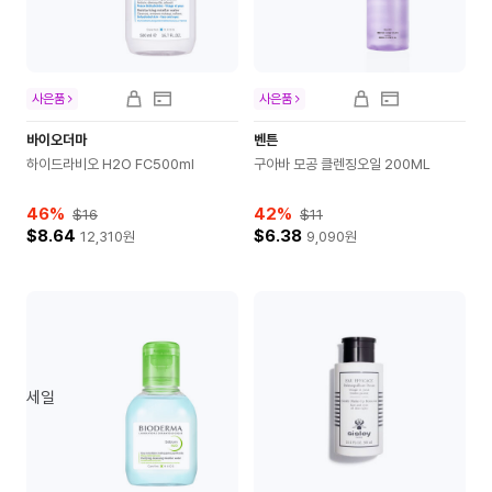
사은품
사은품
바이오더마
벤튼
하이드라비오 H2O FC500ml
구아바 모공 클렌징오일 200ML
46
%
42
%
$16
$11
$8.64
$6.38
12,310
원
9,090
원
세일