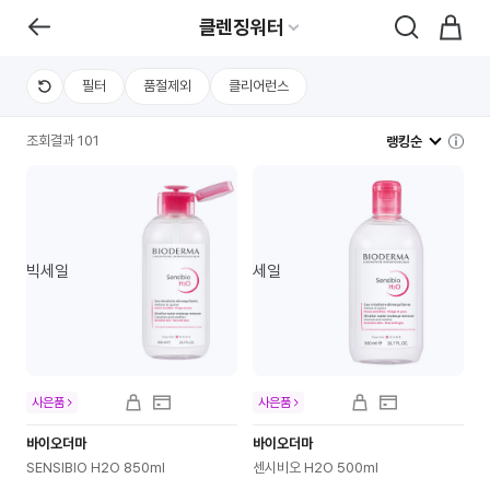
클렌징워터
필터
품절제외
클리어런스
조회결과 101
랭킹순
빅세일
세일
사은품
사은품
바이오더마
바이오더마
SENSIBIO H2O 850ml
센시비오 H2O 500ml