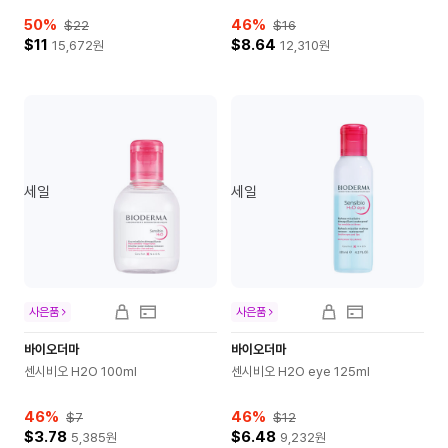
50
%
46
%
$22
$16
$11
$8.64
15,672
원
12,310
원
세일
세일
사은품
사은품
바이오더마
바이오더마
센시비오 H2O 100ml
센시비오 H2O eye 125ml
46
%
46
%
$7
$12
$3.78
$6.48
5,385
원
9,232
원