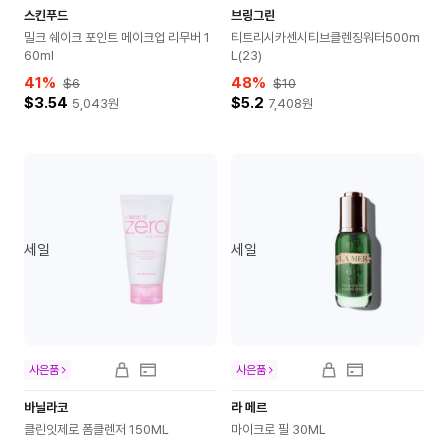
스킨푸드
브링그린
밀크 쉐이크 포인트 메이크업 리무버 1
티트리시카센시티브클렌징워터500m
60ml
L(23)
41
%
48
%
$6
$10
$3.54
$5.2
5,043
원
7,408
원
세일
세일
사은품
사은품
바닐라코
라 메르
클린잇제로 폼클렌저 150ML
마이크로 필 30ML