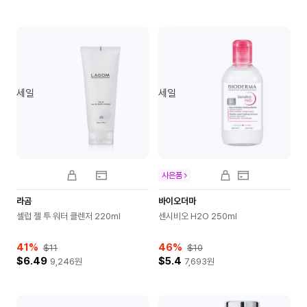
세일
세일
사은품
라곰
바이오더마
셀럽 젤 투 워터 클렌저 220ml
센시비오 H2O 250ml
41
%
46
%
$11
$10
$6.49
$5.4
9,246
원
7,693
원