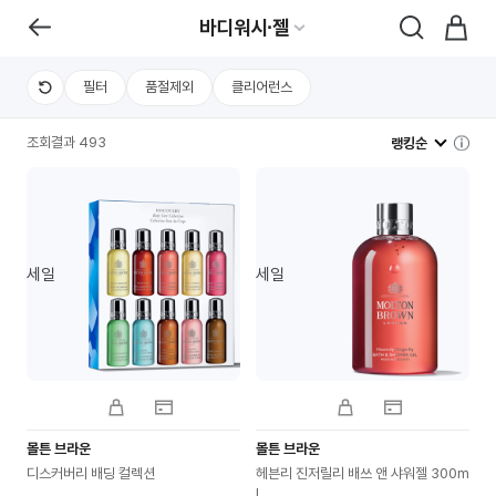
바디워시∙젤
필터
품절제외
클리어런스
조회결과 493
랭킹순
세일
세일
몰튼 브라운
몰튼 브라운
디스커버리 배딩 컬렉션
헤븐리 진저릴리 배쓰 앤 샤워젤 300m
l