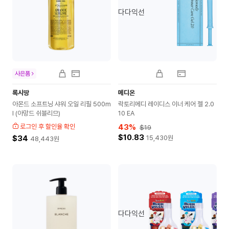
다다익선
사은품
록시땅
메디온
아몬드 소프트닝 샤워 오일 리필 500m
락토리메디 레이디스 이너 케어 젤 2.0
l (아망드 쉬블리므)
10 EA
로그인 후 할인율 확인
43
%
$19
$10.83
$34
15,430
원
48,443
원
다다익선