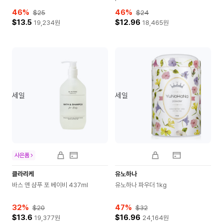
46
%
46
%
$25
$24
$13.5
$12.96
19,234
원
18,465
원
세일
세일
사은품
클라리케
유노하나
바스 앤 샴푸 포 베이비 437ml
유노하나 파우더 1kg
32
%
47
%
$20
$32
$13.6
$16.96
19,377
원
24,164
원