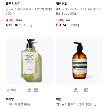
몰튼 브라운
펠리칸솝
딜리셔스 루바브 & 로즈 배쓰 앤 샤워젤
(PELICAN SOAP)Hip Care Scrub
300ml
Bar Soap 80g
46
%
38
%
$24
$6
$12.96
$3.74
18,465
원
5,328
원
사은품
록시땅
이솝
버베나 샤워 젤 500ml
제라늄 리프 바디 클렌저 500mL