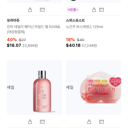
사은품
유리아쥬
스위스유스트
진피 데일리 페미닌 마일드 젤 500ML
노간주 바스에센스 125ml
(여성청결제)
40
%
18
%
$27
$49
$16.07
$40.18
22,896
원
57,248
원
세일
세일