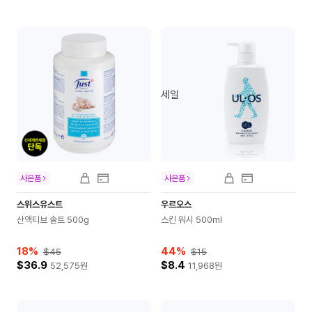
세일
사은품
사은품
스위스유스트
우르오스
산액티브 솔트 500g
스킨 워시 500ml
18
%
44
%
$45
$15
$36.9
$8.4
52,575
원
11,968
원