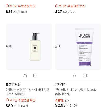
로그인 후 할인율 확인
로그인 후 할인율 확인
$35
$37
49,868
원
52,717
원
세일
세일
조 말론 런던
유리아쥬
잉글리쉬 페어 앤 프리지아 바디 앤 핸
진피 데일리 페미닌 마일드 젤 50ML
드 워시 500ML
(여성청결제)
로그인 후 할인율 확인
40
%
$5
$2.98
$80
4,245
원
113,984
원