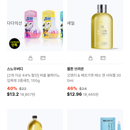
다다익선
세일
스노우버디
몰튼 브라운
[2개 이상 44% 할인] 버블 볼케이노
오렌지 & 베르가못 배쓰 앤 샤워젤 30
입욕제 3종세트, 150g
0ml
40
%
46
%
$22
$24
$13.2
$12.96
18,807
원
18,465
원