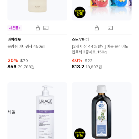
사은품
바이레도
스노우버디
블랑쉬 바디워시 450ml
[2개 이상 44% 할인] 버블 볼케이노
입욕제 3종세트, 150g
20
%
40
%
$70
$22
$56
$13.2
79,788
원
18,807
원
세일