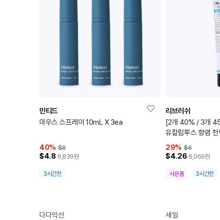
민티드
리브러쉬
마우스 스프레이 10mL X 3ea
[2개 40% / 3개 
유칼립투스 항염 천연
40
%
29
%
$8
$6
$4.8
$4.26
6,839
원
6,069
원
3시간전
사은품
3시간전
다다익선
세일