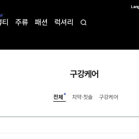
Lan
한국
W
뷰티
주류
패션
럭셔리
简体
ENG
구강케어
전체
치약∙칫솔
구강케어