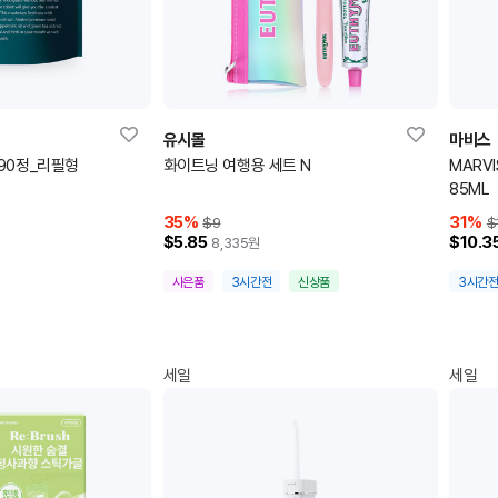
유시몰
마비스
90정_리필형
화이트닝 여행용 세트 N
MARVI
85ML
35
%
31
%
$9
$
$5.85
$10.3
8,335
원
사은품
3시간전
신상품
3시간
세일
세일