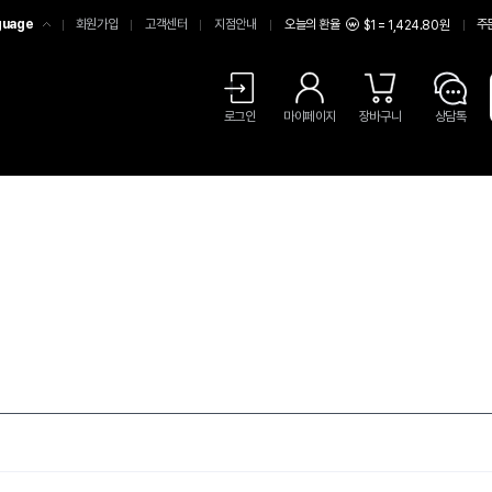
guage
회원가입
고객센터
지점안내
오늘의 환율
주
$1 = 1,424.80원
어
中文
LISH
로그인
마이페이지
장바구니
상담톡