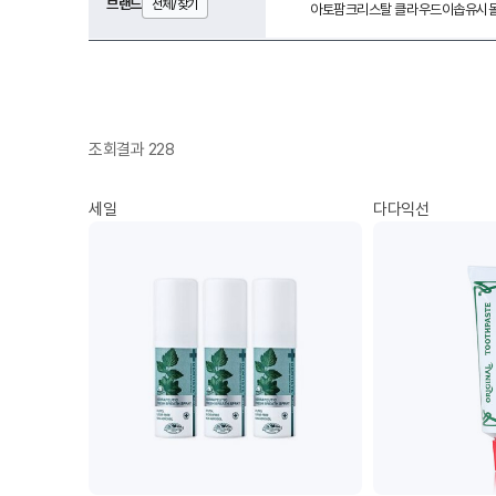
브랜드
전체/찾기
아토팜
크리스탈 클라우드
이솝
유시
조회결과 228
세일
다다익선