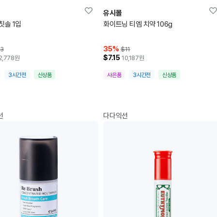
유시몰
칫솔 1입
화이트닝 티엠 치약 106g
35
%
3
$11
$7.15
2,778
원
10,187
원
3시간전
신상품
사은품
3시간전
신상품
선
다다익선