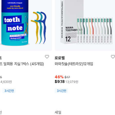
트
로로벨
트 일회용 치실 1박스 (45개입)
와와칫솔(테트라모)12개입
46
%
5
$17
$9.18
4,630
원
13,079
원
3시간전
3시간전
선
세일