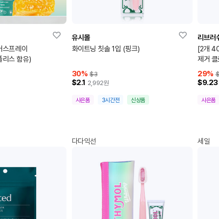
유시몰
리브러
어스프레이
화이트닝 칫솔 1입 (핑크)
[2개 4
폴리스 함유)
제거 클
30
%
29
%
$3
$
$2.1
$9.23
2,992
원
사은품
3시간전
신상품
사은품
다다익선
세일