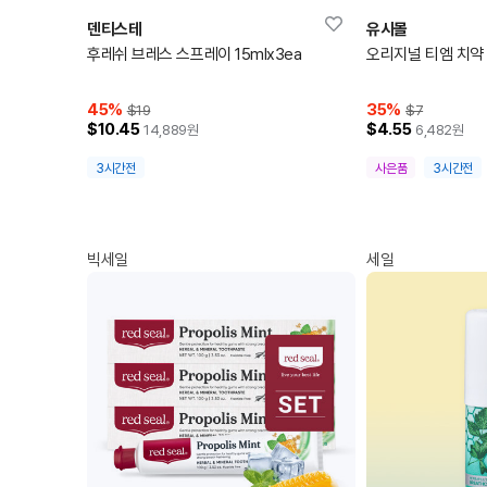
덴티스테
유시몰
후레쉬 브레스 스프레이 15mlx3ea
오리지널 티엠 치약 
45
%
35
%
$19
$7
$10.45
$4.55
14,889
원
6,482
원
3시간전
사은품
3시간전
빅세일
세일