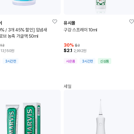
쉬
유시몰
0% / 3개 45% 할인] 입냄새
구강 스프레이 10ml
로브 농축 가글액 50ml
30
%
13
$3
$2.1
13,150
원
2,992
원
3시간전
사은품
3시간전
신상품
세일