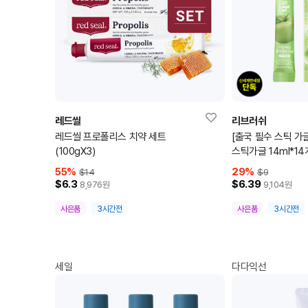
레드씰
리브러쉬
레드씰 프로폴리스 치약 세트
[출국 필수 스틱 가
(100gX3)
스틱가글 14ml*1
55
%
29
%
$14
$9
$6.3
$6.39
8,976
원
9,104
원
사은품
3시간전
사은품
3시간전
세일
다다익선