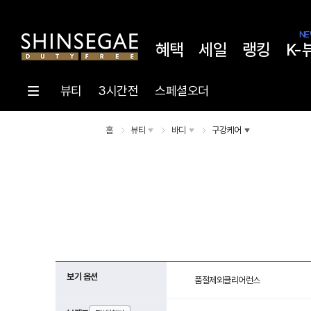
NE
혜택
세일
랭킹
K-
뷰티
3시간전
스페셜오더
홈
뷰티
바디
구강케어
보기 옵션
품절제외
클리어런스