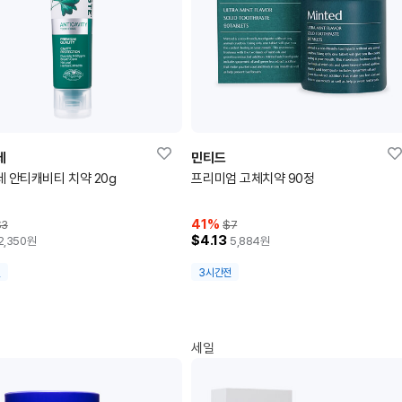
테
민티드
 안티캐비티 치약 20g
프리미엄 고체치약 90정
41
%
$3
$7
$4.13
2,350
원
5,884
원
전
3시간전
세일