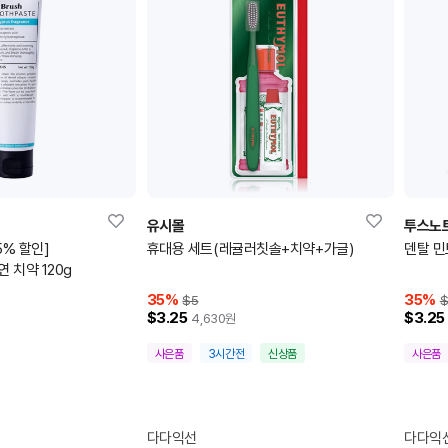
유시몰
투스노
45% 할인]
휴대용 세트(레귤러칫솔+치약+가글)
덴탈 민
 치약 120g
35
%
35
%
$5
$
$3.25
$3.25
4,630
원
사은품
3시간전
신상품
사은품
다다익선
다다익