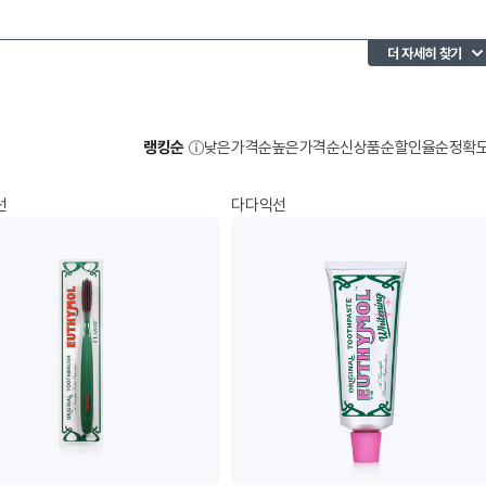
더 자세히 찾기
랭킹순
낮은가격순
높은가격순
신상품순
할인율순
정확
선
다다익선