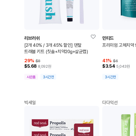
리브러쉬
민티드
[2개 40% / 3개 45% 할인] 덴탈
프리미엄 고체치약 
트래블 키트 (칫솔+치약20g+살균캡)
29
%
41
%
$8
$6
$5.68
$3.54
8,092
원
5,043
원
사은품
3시간전
3시간전
빅세일
다다익선