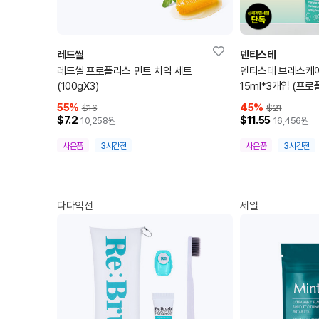
레드씰
덴티스테
레드씰 프로폴리스 민트 치약 세트
덴티스테 브레스케
(100gX3)
15ml*3개입 (프로
55
%
45
%
$16
$21
$7.2
$11.55
10,258
원
16,456
원
사은품
3시간전
사은품
3시간전
다다익선
세일