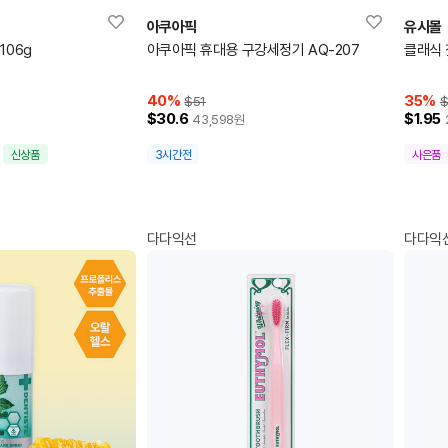
아쿠아픽
유시몰
106g
아쿠아픽 휴대용 구강세정기 AQ-207
클래식 
40
%
35
%
$51
$
$30.6
$1.95
43,598
원
신상품
3시간전
사은품
다다익선
다다익