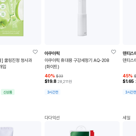
아쿠아픽
덴티스
글] 쿨링진정 청사과
아쿠아픽 휴대용 구강세정기 AQ-208
덴티스테
4개입
(화이트)
40
%
45
%
$33
$19.8
$1.65
28,211
원
신상품
3시간전
3시간
다다익선
세일