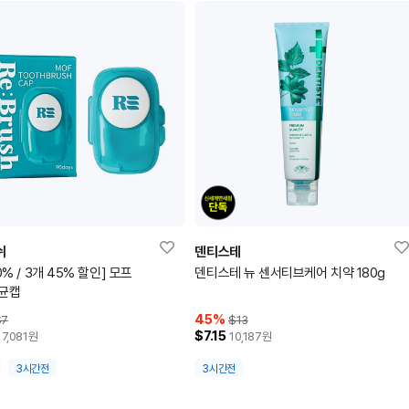
쉬
덴티스테
0% / 3개 45% 할인] 모프
덴티스테 뉴 센서티브케어 치약 180g
살균캡
45
%
$7
$13
$7.15
7,081
원
10,187
원
3시간전
3시간전