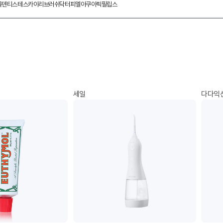
몰
덴티스테
스카이
리브러쉬
닥터피엘
아쿠아픽
필립스
세일
다다익