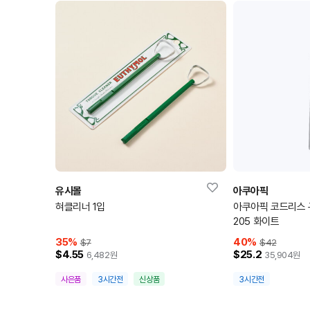
유시몰
아쿠아픽
혀클리너 1입
아쿠아픽 코드리스 
205 화이트
35
%
40
%
$7
$42
$4.55
$25.2
6,482
원
35,904
원
사은품
3시간전
신상품
3시간전