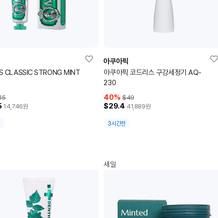
아쿠아픽
S CLASSIC STRONG MINT
아쿠아픽 코드리스 구강세정기 AQ-
230
40
%
15
$49
5
$29.4
14,746
원
41,889
원
전
3시간전
세일