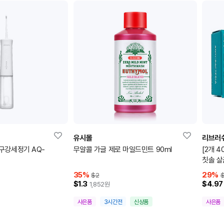
유시몰
리브러
구강세정기 AQ-
무알콜 가글 제로 마일드민트 90ml
[2개 4
칫솔 
35
%
29
%
$2
$1.3
$4.97
1,852
원
사은품
3시간전
신상품
사은품