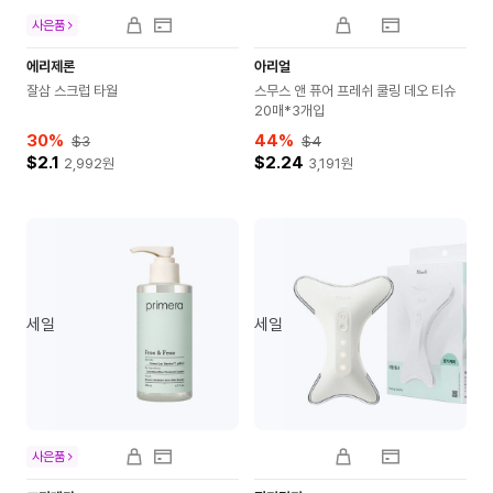
사은품
에리제론
아리얼
잘삼 스크럽 타월
스무스 앤 퓨어 프레쉬 쿨링 데오 티슈
20매*3개입
30
%
44
%
$3
$4
$2.1
$2.24
2,992
원
3,191
원
세일
세일
사은품