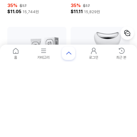
35
%
35
%
$17
$17
$11.05
$11.11
15,744
원
15,829
원
세일
세일
일시품절
홈
카테고리
로그인
최근 본
신상품
마비스
필리밀리
MARVIS WHITE MINT 85ML
쿨링 냉매 마사저
31
%
30
%
$19
$13
$13.11
$9.05
18,679
원
12,894
원