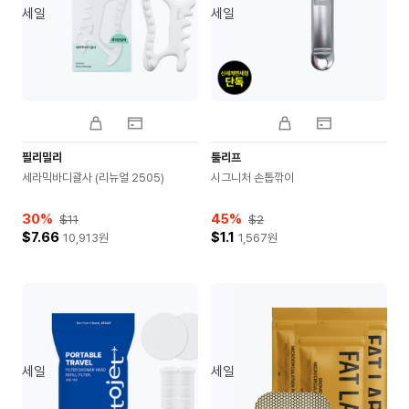
세일
세일
필리밀리
툴리프
세라믹바디괄사 (리뉴얼 2505)
시그니처 손톱깎이
30
%
45
%
$11
$2
$7.66
$1.1
10,913
원
1,567
원
세일
세일