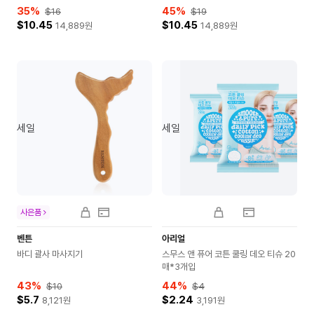
35
%
45
%
$16
$19
$10.45
$10.45
14,889
원
14,889
원
세일
세일
사은품
벤튼
아리얼
바디 괄사 마사지기
스무스 앤 퓨어 코튼 쿨링 데오 티슈 20
매*3개입
43
%
44
%
$10
$4
$5.7
$2.24
8,121
원
3,191
원