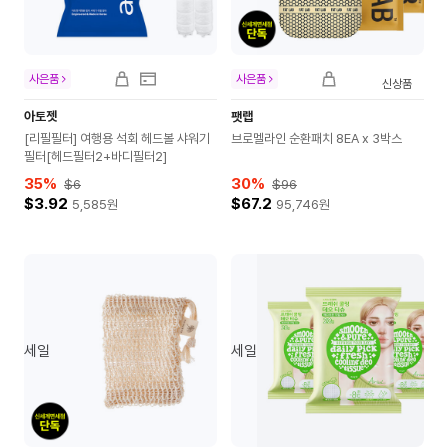
사은품
사은품
신상품
아토젯
팻랩
[리필필터] 여행용 석회 헤드볼 샤워기
브로멜라인 순환패치 8EA x 3박스
필터[헤드필터2+바디필터2]
35
%
30
%
$6
$96
$3.92
$67.2
5,585
원
95,746
원
세일
세일