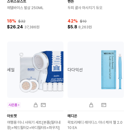
스위스유스트
벤튼
에델바이스 발삼 250ML
두피 괄사 마사지기 듀오
18
%
42
%
$32
$10
$26.24
$5.8
37,386
원
8,263
원
세일
다다익선
사은품
아토젯
메디온
여행용 미니 샤워기 세트[본품(필터내
락토리메디 레이디스 이너 케어 젤 2.0
장)+헤드필터2+바디필터5+파우치]
10 EA