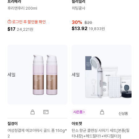
프리메라
필리밀리
후리앤후리 200ml
히팅괄사
로그인 후 할인율 확인
30
%
$20
$13.92
$17
19,833
원
24,221
원
세일
세일
사은품
신상품
질경이
아토젯
여성청결제 에코아워시 골드 폼 150g*
탄소 향균 클렌징 샤워기 세트[본품(필
2
터내장)+헤드필터1+바디필터3]