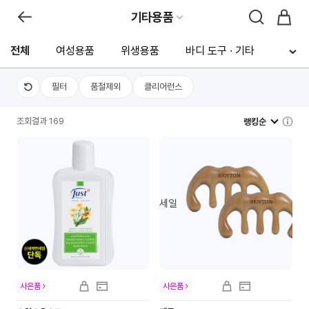
기타용품
전체
여성용품
위생용품
바디 도구 ∙ 기타
필터
품절제외
클리어런스
조회결과 169
랭킹순
세일
사은품
사은품