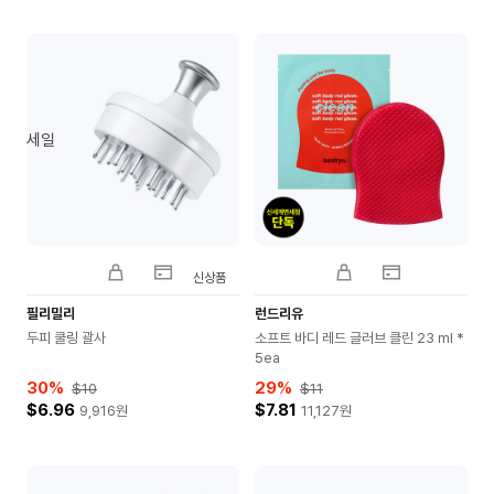
세일
신상품
필리밀리
런드리유
두피 쿨링 괄사
소프트 바디 레드 글러브 클린 23 ml *
5ea
30
%
29
%
$10
$11
$6.96
$7.81
9,916
원
11,127
원