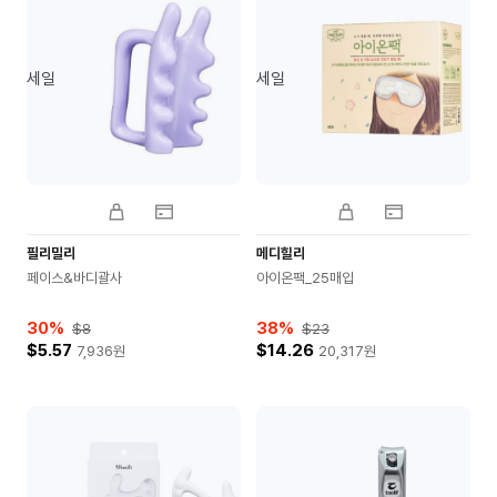
세일
세일
필리밀리
메디힐리
페이스&바디괄사
아이온팩_25매입
30
%
38
%
$8
$23
$5.57
$14.26
7,936
원
20,317
원