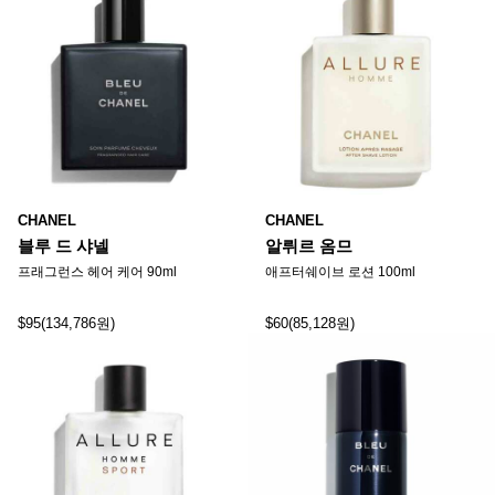
CHANEL
CHANEL
블루 드 샤넬
알뤼르 옴므
프래그런스 헤어 케어 90ml
애프터쉐이브 로션 100ml
$95(134,786원)
$60(85,128원)