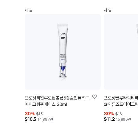
세일
세일
프로샷히알루로딥볼륨5캡슐인퓨즈드
프로샷글루타액티
아이크림포페이스 30ml
슐인퓨즈드아이크림포
30
%
30
%
$15
$16
$10.5
$11.2
14,897
원
15,890
원