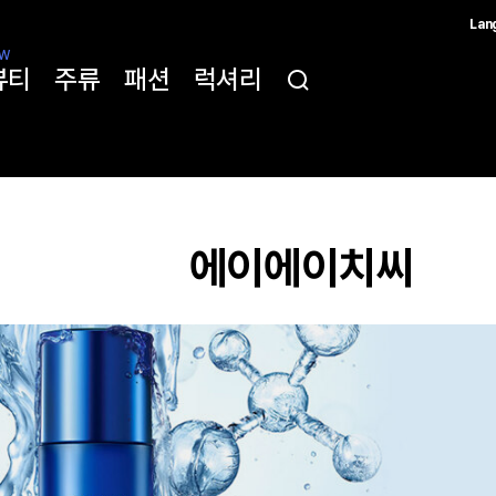
Lan
한국
W
뷰티
주류
패션
럭셔리
简体
ENG
에이에이치씨