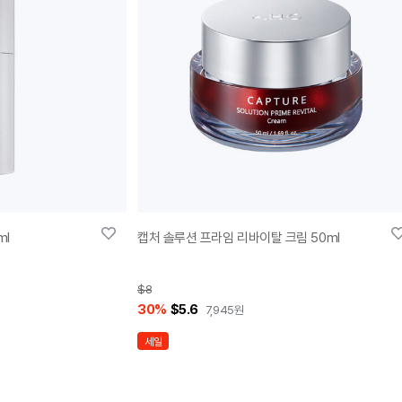
ml
캡처 솔루션 프라임 리바이탈 크림 50ml
$8
30
%
$5.6
7,945
원
세일