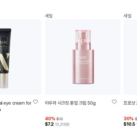
세일
세일
al eye cream for
아우라 시크릿 톤업 크림 50g
프로샷 
a
40
%
30
%
$12
$
$7.2
$10.5
10,215
원