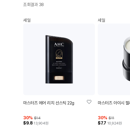
조회결과 38
세일
세일
마스터즈 에어 리치 선스틱 22g
마스터즈 아이시 젤리
30
%
30
%
$14
$11
$9.8
$7.7
13,904
원
10,924
원