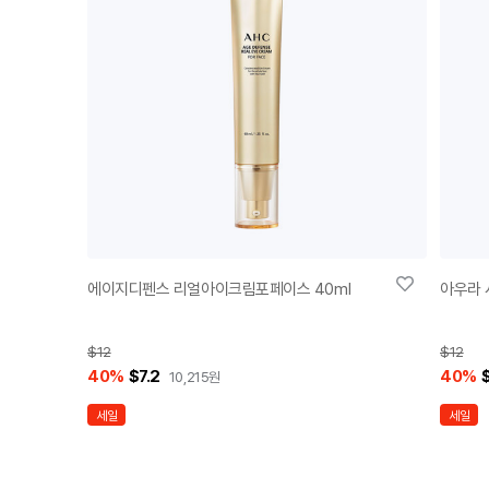
에이지디펜스 리얼아이크림포페이스 40ml
아우라 
$12
$12
40
%
$7.2
40
%
$
10,215
원
세일
세일