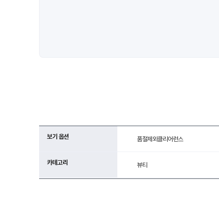
보기 옵션
품절제외
클리어런스
카테고리
뷰티