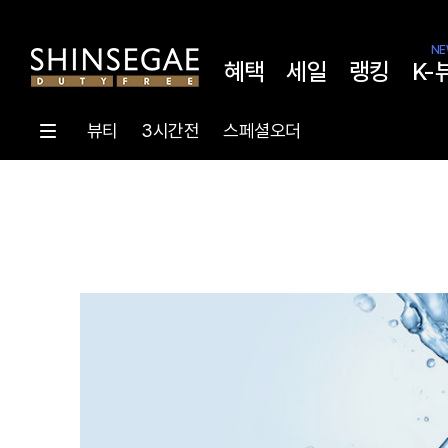
NE
혜택
세일
랭킹
K-
뷰티
3시간전
스페셜오더
브
랜
드
몰