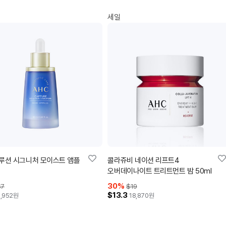
세일
루션 시그니처 모이스트 앰플
콜라쥬비 네이션 리프트4
오버데이나이트 트리트먼트 밤 50ml
30
%
$7
$19
$13.3
,952
원
18,870
원