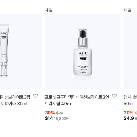
세일
세일
베이션브라이트3캡
프로샷글루타액티베이션브라이트3인
캡처 솔
페이스 30ml
트라세럼 40ml
50ml
30
%
30
%
$20
$14
$4.9
19,863
원
6