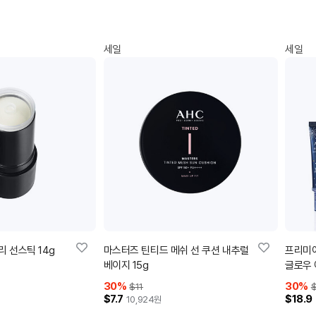
세일
세일
 선스틱 14g
마스터즈 틴티드 메쉬 선 쿠션 내추럴
프리미어
베이지 15g
글로우 
30
%
30
%
$11
$7.7
$18.9
10,924
원