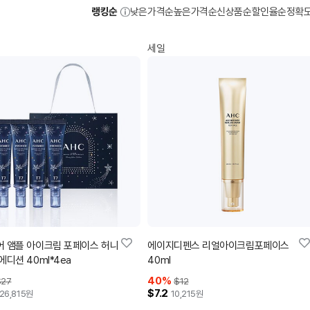
랭킹순
낮은가격순
높은가격순
신상품순
할인율순
정확
세일
 앰플 아이크림 포페이스 허니
에이지디펜스 리얼아이크림포페이스
에디션 40ml*4ea
40ml
40
%
$27
$12
$7.2
26,815
원
10,215
원