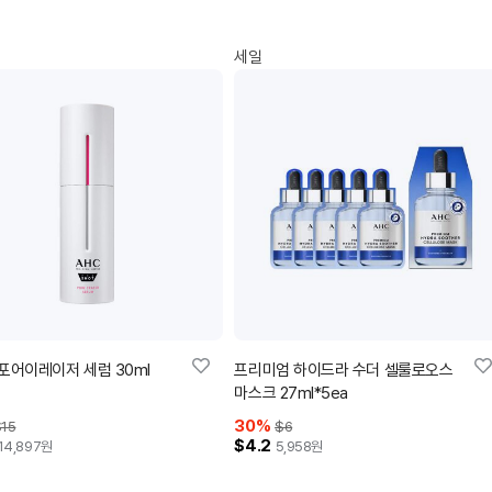
세일
포어이레이저 세럼 30ml
프리미엄 하이드라 수더 셀룰로오스
마스크 27ml*5ea
30
%
15
$6
$4.2
14,897
원
5,958
원