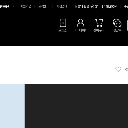
guage
회원가입
고객센터
지점안내
오늘의 환율
주
$1 = 1,418.80원
어
中文
LISH
로그인
마이페이지
장바구니
상담톡