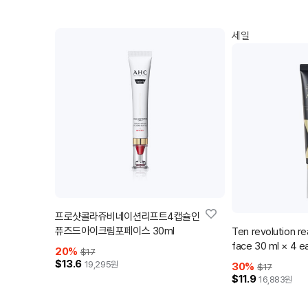
세일
프로샷콜라쥬비네이션리프트4캡슐인
퓨즈드아이크림포페이스 30ml
Ten revolution re
face 30 ml × 4 e
20
%
$17
$13.6
19,295
원
30
%
$17
$11.9
16,883
원