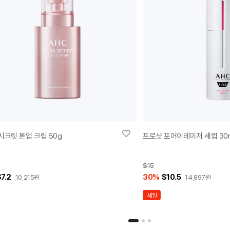
시크릿 톤업 크림 50g
프로샷 포어이레이저 세럼 30
$15
7.2
30
%
$10.5
10,215
원
14,897
원
세일