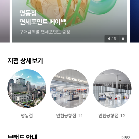
명동점
면세포인트 페이백
구매금액별 면세포인트 증정
4
/
5
지점 상세보기
명동점
인천공항점 T1
인천공항점 T2
브랜드 안내
더보기