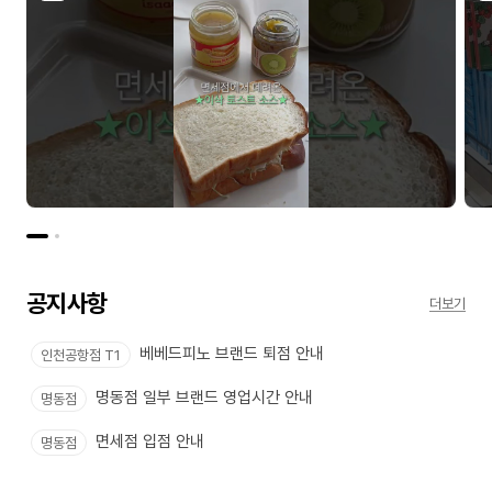
O
U
T
U
B
E
공지사항
더보기
베베드피노 브랜드 퇴점 안내
인천공항점 T1
명동점 일부 브랜드 영업시간 안내
명동점
면세점 입점 안내
명동점