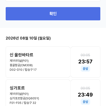
확인
2026년 08월 10일 (월요일)
신 울란바타르
00:05
23:57
제1터미널(P01)
몽골항공(OM308)
출발
D02-D10 / 탑승구 17
싱가포르
00:05
23:49
제1터미널(P01)
싱가포르항공(SQ605Y)
출발
F01-F05 / 탑승구 32