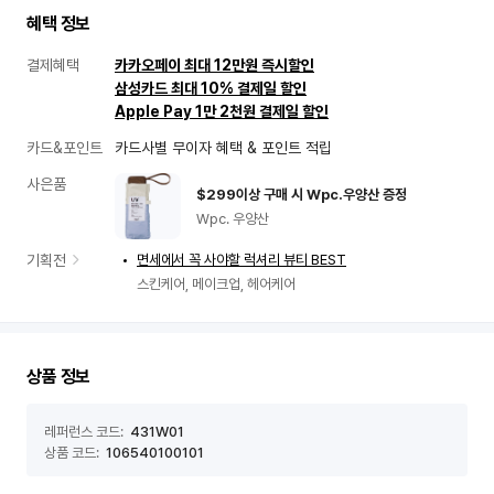
택
혜택 정보
결제혜택
카카오페이 최대 12만원 즉시할인
삼성카드 최대 10% 결제일 할인
Apple Pay 1만 2천원 결제일 할인
카드&포인트
카드사별 무이자 혜택 & 포인트 적립
사은품
$299이상 구매 시 Wpc.우양산 증정
신
Wpc. 우양산
세
계
기획전
면세에서 꼭 사야할 럭셔리 뷰티 BEST
면
스킨케어, 메이크업, 헤어케어
세
점
상
품
상품 정보
정
보
레퍼런스 코드:
431W01
상품 코드:
106540100101