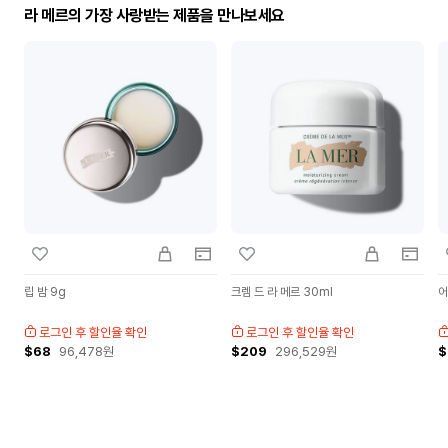
라 메르의 가장 사랑받는 제품을 만나보세요
립 밤 9g
크렘 드 라 메르 30ml
어
로그인 후 할인율 확인
로그인 후 할인율 확인
$68
96,478
원
$209
296,529
원
$