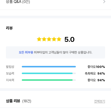
상품 Q&A
(0건)
면
세
점
리
뷰
리뷰
5.0
모든 피부용
피부타입의 고객님들이 많이 구매한 상품입니다.
발림성
좋아요
100%
보습력
촉촉해요
94%
지속력
좋아요
94%
상품 리뷰
(18건)
전체보기