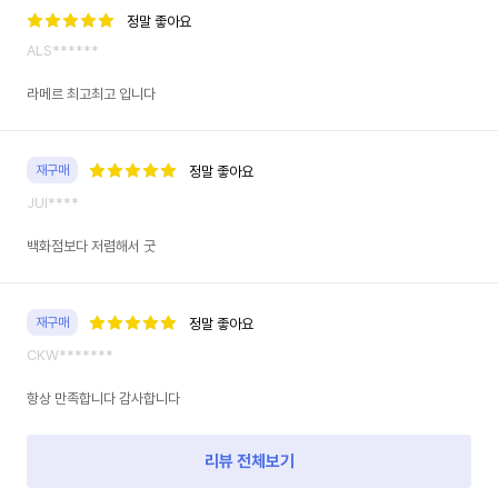
정말 좋아요
ALS******
라메르 최고최고 입니다
재구매
정말 좋아요
JUI****
백화점보다 저렴해서 굿
재구매
정말 좋아요
CKW*******
항상 만족합니다 감사합니다
신
세
계
리뷰 전체보기
면