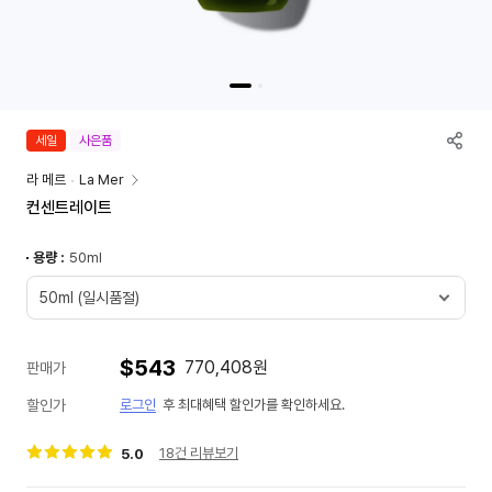
신
세일
사은품
세
라 메르
La Mer
계
컨센트레이트
면
세
용량 :
50ml
점
상
50ml (일시품절)
품
정
신
보
$543
770,408원
세
판매가
계
할인가
로그인
후 최대혜택 할인가를 확인하세요.
면
세
18건 리뷰보기
5.0
점
혜