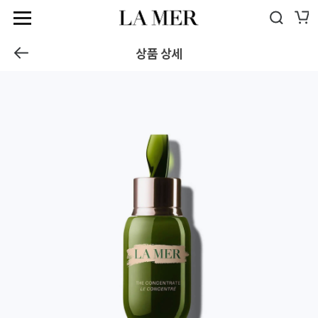
혜택
상품 정보
리뷰
(18)
추천
크렘 드 라 메르
상품 상세
제품
베스트셀러
모이스춰라이저
세럼
기프트
아이 트리트먼트
면세전용
클렌저 & 토너
워터리 로션
라 메르 스토리
에멀전
매장안내
마스크
스페셜리스트
전체 상품 보기
립
면세전용
리틀 럭셔리