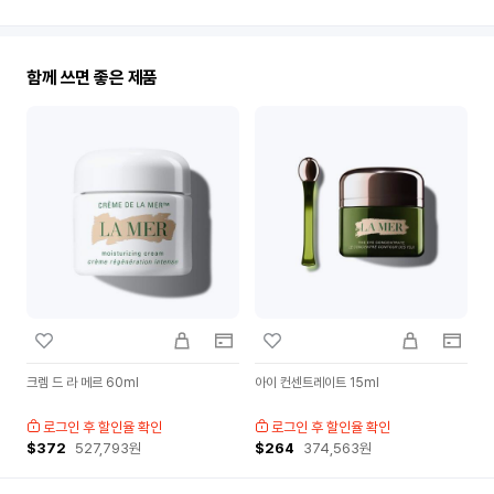
세
점
추
천
함께 쓰면 좋은 제품
크렘 드 라 메르 60ml
아이 컨센트레이트 15ml
로그인 후 할인율 확인
로그인 후 할인율 확인
$372
527,793
원
$264
374,563
원