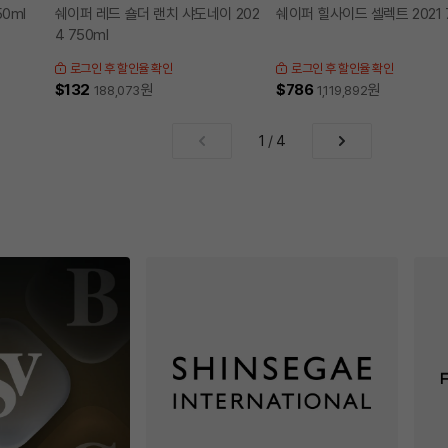
50ml
쉐이퍼 레드 숄더 랜치 샤도네이 202
쉐이퍼 힐사이드 셀렉트 2021 
4 750ml
로그인 후 할인율 확인
로그인 후 할인율 확인
$132
원
$786
원
188,073
1,119,892
1
/
4