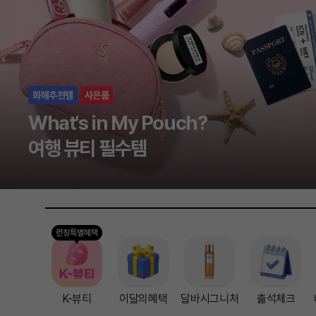
런칭특별혜택
K-뷰티
이달의혜택
달바시그니처
출석체크