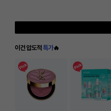
이건 압도적
특가
🔥