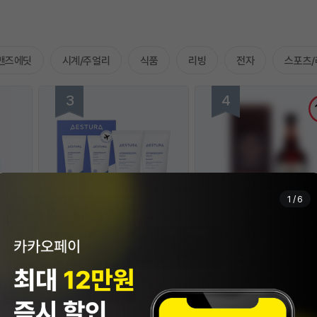
맨즈에딧
시계/주얼리
식품
리빙
전자
스포츠/
2
/
6
에스트라
발렌타인
r 어드밴
[2개 이상 25% 할인] 아토베리어
발렌타인 30년 700ml
로나이즈
365 크림 듀오 기획세트
$33
$447