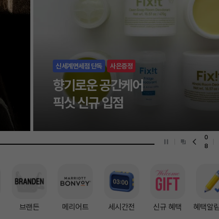
01
브랜든
메리어트
세시간전
신규 혜택
혜택알