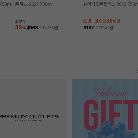
750ml
돈 멜초 2022 750ml
쉐이퍼 릴렌틀리스 2022 750m
로그인 후 할인율 확인
$250
33
%
$168
원
$167
원
239,366
237,941