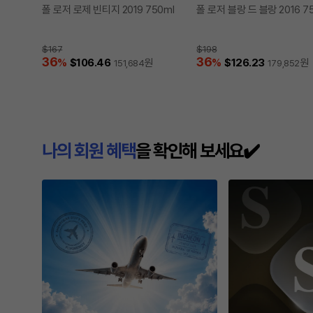
폴 로저 로제 빈티지 2019 750ml
폴 로저 블랑 드 블랑 2016 7
$167
$198
36
36
%
$106.46
원
%
$126.23
원
151,684
179,852
나의 회원 혜택
을 확인해 보세요✔️