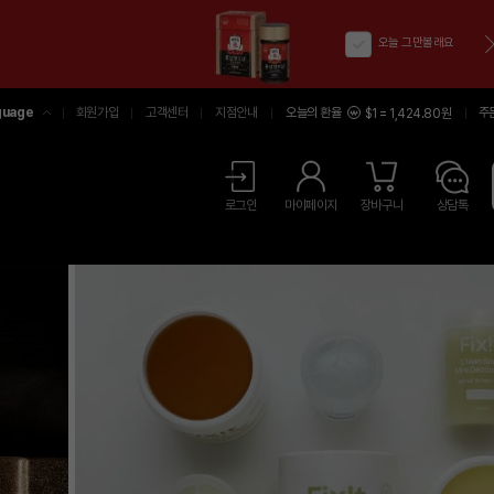
오늘 그만볼래요
guage
회원가입
고객센터
지점안내
오늘의 환율
주
$1 = 1,424.80원
어
中文
LISH
로그인
마이페이지
장바구니
상담톡