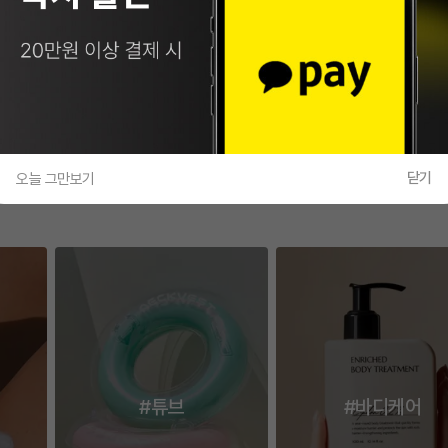
20
%
$26.4
30
%
$312.9
37,614
원
445,819
1
/
2
닫기
오늘 그만보기
#튜브
#바디케어