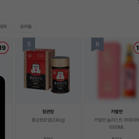
레저
유아동
정관장
카발란
홍삼정로얄(240g)
카발란 솔리스트 마데이
1000ML
$163
$234