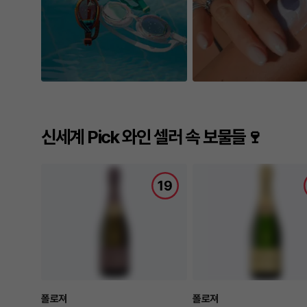
신세계 Pick 와인 셀러 속 보물들🍷
폴로져
폴로져