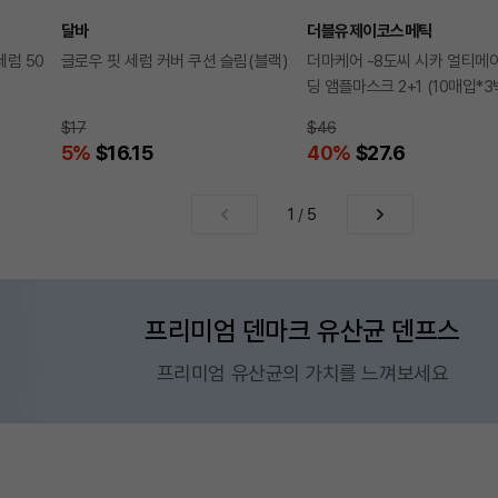
달바
더블유제이코스메틱
세럼 50
글로우 핏 세럼 커버 쿠션 슬림(블랙)
더마케어 -8도씨 시카 얼티메
딩 앰플마스크 2+1 (10매입*3
$17
$46
5
%
$16.15
40
%
$27.6
1
/
5
프리미엄 덴마크 유산균 덴프스
프리미엄 유산균의 가치를 느껴보세요