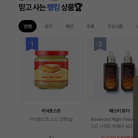
믿고 사는
랭킹
상품🏆
전체
뷰티
패션
주류
건강식품
이삭토스트
에스티 로더
이삭토스트 소스 (260g)
Advanced Night Repai
스드 나이트 리페어 싱크
드 멀티-리커버리
$7
로그인 후 할인율 확인