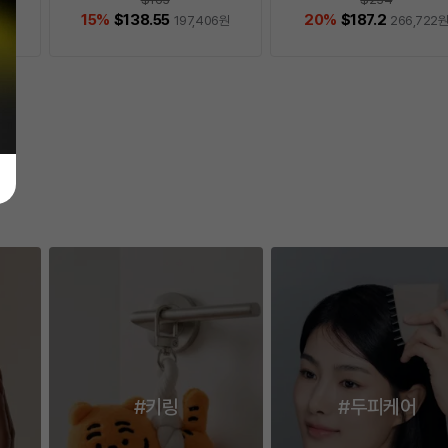
15
%
$138.55
20
%
$187.2
원
197,406
원
266,722
이전
다
#키링
#두피케어