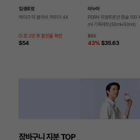
입생로랑
아누아
메이크 미 블러쉬 파우더 44
PDRN 히알루론산 캡슐 100 
ml 기획세트(50ml+50ml)
로그인 후 할인율 확인
$63
$54
43
%
$35.63
장바구니 지분 TOP