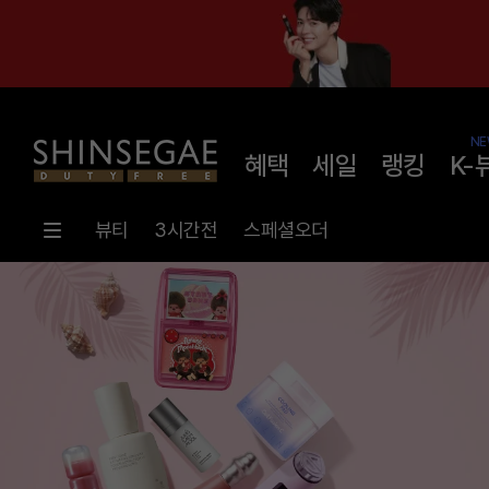
NE
혜택
세일
랭킹
K-
뷰티
3시간전
스페셜오더
메
인