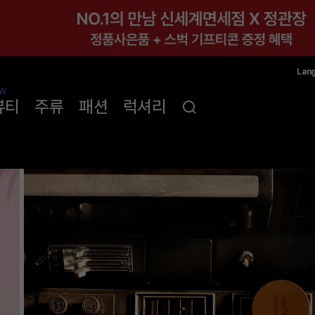
Lan
한국
W
뷰티
주류
패션
럭셔리
简体
ENG