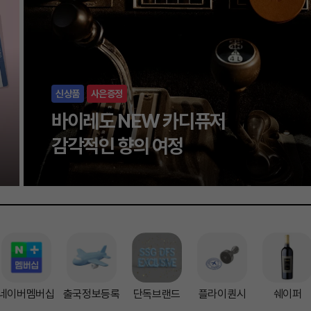
네이버멤버십
출국정보등록
단독브랜드
플라이퀀시
쉐이퍼