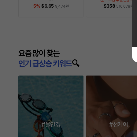
5
%
$6.65
$358
9,474
원
510,078
원
다음
요즘 많이 찾는
인기 급상승 키워드
🔍
#물안경
#선케어