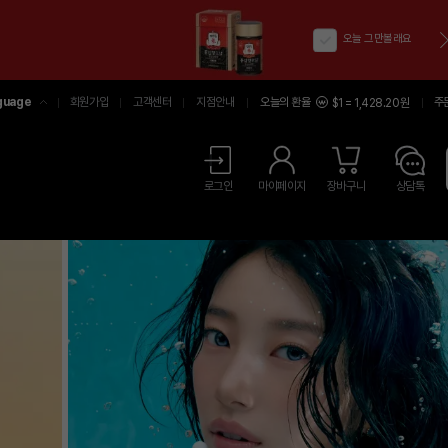
오늘 그만볼래요
guage
회원가입
고객센터
지점안내
오늘의 환율
주
$1 = 1,428.20원
어
中文
LISH
로그인
마이페이지
장바구니
상담톡