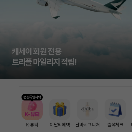
캐세이 회원 전용
트리플 마일리지 적립!
런칭특별혜택
K-뷰티
이달의혜택
달바시그니처
출석체크