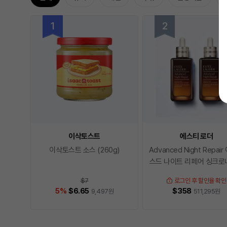
이삭토스트
에스티 로더
이삭토스트 소스 (260g)
Advanced Night Repai
스드 나이트 리페어 싱크
드 멀티-리커버리
$7
로그인 후 할인율 확인
5
%
$6.65
$358
9,497
원
511,295
원