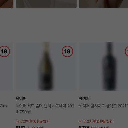
쉐이퍼
쉐이퍼
50ml
쉐이퍼 레드 숄더 랜치 샤도네이 202
쉐이퍼 힐사이드 셀렉트 2021 
4 750ml
로그인 후 할인율 확인
로그인 후 할인율 확인
$132
원
$786
원
188,522
1,122,565