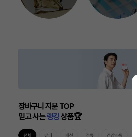
장바구니 지분 TOP
믿고 사는
랭킹
상품🏆
전체
뷰티
패션
주류
건강식품