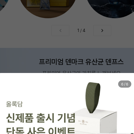
1
/
4
프리미엄 덴마크 유산균 덴프스
프리미엄 유산균의 가치를 느껴보세요
1
/
6
맨즈에딧
시계/주얼리
식품
리빙
전자
스포츠/