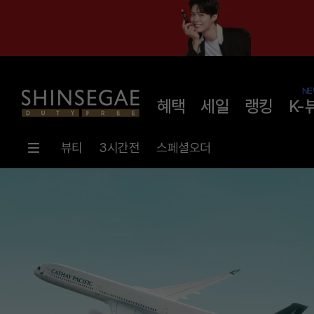
NE
혜택
세일
랭킹
K-
뷰티
3시간전
스페셜오더
메
인