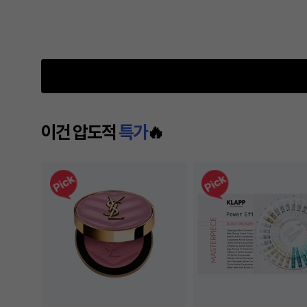
이건 압도적
특가
🔥