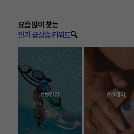
다음
요즘 많이 찾는
인기 급상승 키워드
🔍
#물안경
#선케어