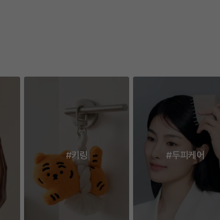
이전
다
#키링
#두피케어