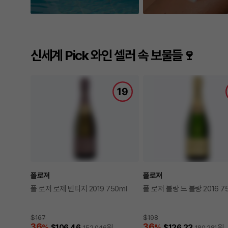
신세계 Pick 와인 셀러 속 보물들🍷
폴로져
폴로져
폴 로저 로제 빈티지 2019 750ml
폴 로저 블랑 드 블랑 2016 7
$167
$198
36
36
%
$106.46
원
%
$126.23
원
152,046
180,281