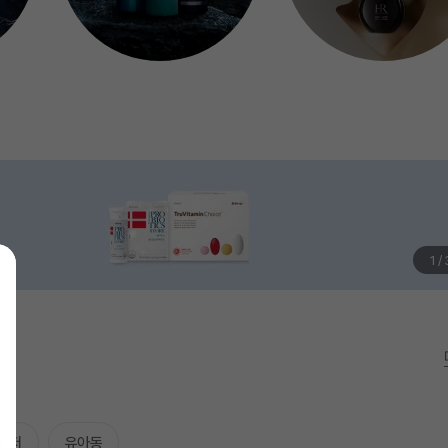
1
/
레저
유아동