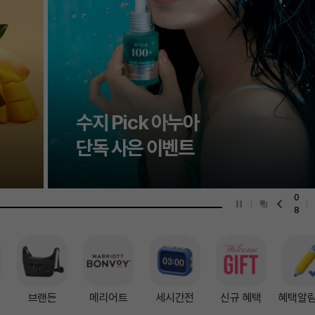
수지 Pick 아누아
단독 사은 이벤트
0
8
브랜든
메리어트
세시간전
신규 혜택
혜택알