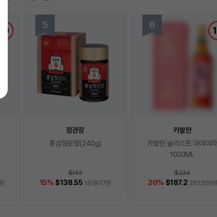
정관장
카발란
홍삼정로얄(240g)
카발란 솔리스트 마데이
1000ML
$163
$234
15
%
$138.55
20
%
$187.2
원
197,877
원
267,359
원