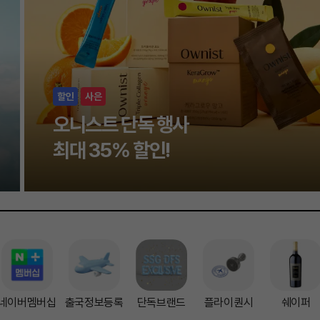
할인
사은
오니스트 단독 행사
최대 35% 할인!
네이버멤버십
출국정보등록
단독브랜드
플라이퀀시
쉐이퍼