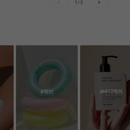
1
/
2
#튜브
#바디케어