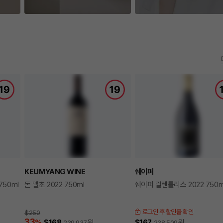
KEUMYANG WINE
쉐이퍼
750ml
돈 멜초 2022 750ml
쉐이퍼 릴렌틀리스 2022 750m
로그인 후 할인율 확인
$250
33
%
$168
원
$167
원
239,937
238,509