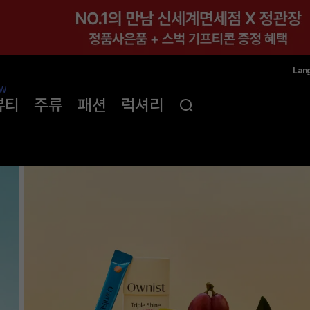
Lan
한국
W
뷰티
주류
패션
럭셔리
简体
ENG