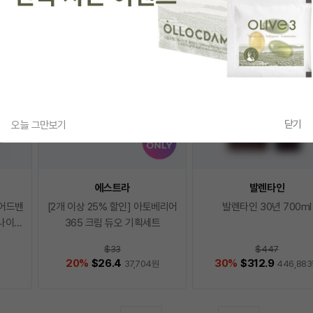
닫기
오늘 그만보기
에스트라
발렌타인
r 어드밴
[2개 이상 25% 할인] 아토베리어
발렌타인 30년 700ml
로나이즈
365 크림 듀오 기획세트
$33
$447
20
%
$26.4
30
%
$312.9
37,704
원
446,883