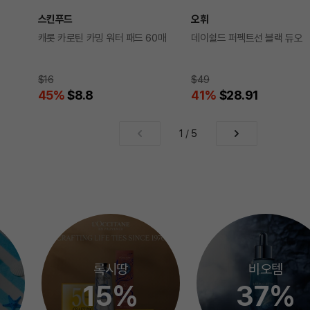
스킨푸드
오휘
캐롯 카로틴 카밍 워터 패드 60매
데이쉴드 퍼펙트선 블랙 듀오
$16
$49
45
%
$8.8
41
%
$28.91
1
/
5
록시땅
비오템
15%
37%