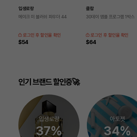
입생로랑
클랍
메이크 미 블러쉬 파우더 44
30데이 앰플 프로그램 1박스
로그인 후 할인율 확인
로그인 후 할인율 확인
$54
$64
인기 브랜드 할인중🚀
입생로랑
아토젯
37%
34%