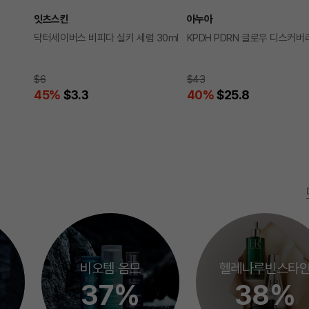
잇츠스킨
아누아
닥터세이버스 비피다 실키 세럼 30ml
KPDH PDRN 글로우 디스커버
$6
$43
45
%
$3.3
40
%
$25.8
비오템 옴므
헬레나루빈스타
37%
38%