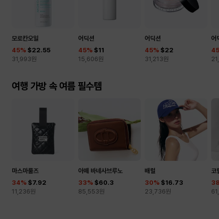
모로칸오일
어딕션
어딕션
어
45
%
$22.55
45
%
$11
45
%
$22
4
31,993
원
15,606
원
31,213
원
21
여행 가방 속 여름 필수템
마스마룰즈
아떼 바네사브루노
배럴
코
34
%
$7.92
33
%
$60.3
30
%
$16.73
3
11,236
원
85,553
원
23,736
원
61