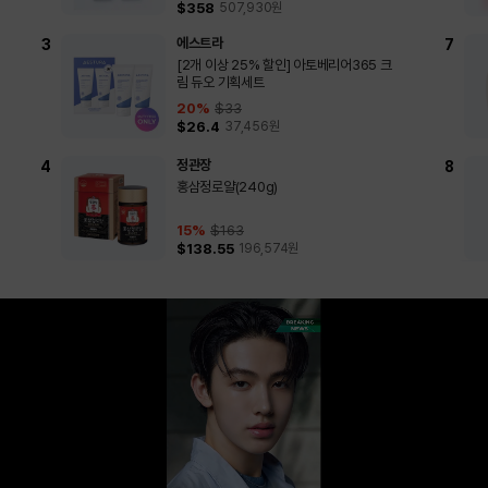
$358
507,930
원
에스트라
[2개 이상 25% 할인] 아토베리어365 크
림 듀오 기획세트
20
%
$33
$26.4
37,456
원
정관장
홍삼정로얄(240g)
15
%
$163
$138.55
196,574
원