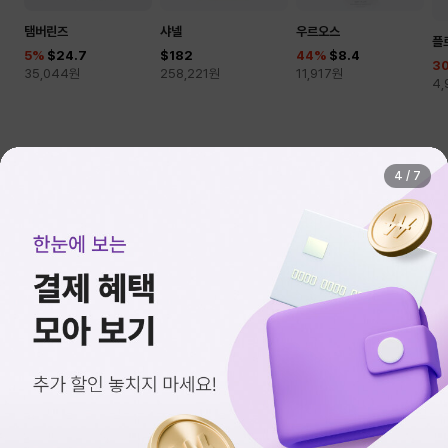
탬버린즈
샤넬
우르오스
플
5
%
$24.7
$182
44
%
$8.4
3
35,044
원
258,221
원
11,917
원
4,
5
/
7
오늘의 환율
$1 = 1,418.80원
로그인
지점안내
고객센터
Language
이용약관
개인정보처리방침
청소년보호정책
영상정보처리기기운영관리방침
신세계면세점 앱으로 보기
(주)신세계면세점 본점