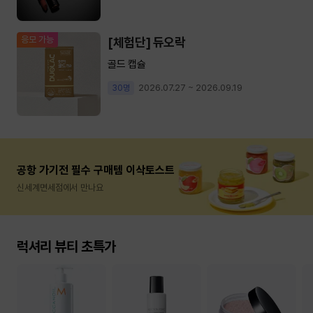
응모 가능
[체험단] 듀오락
골드 캡슐
2026.07.27 ~ 2026.09.19
30명
공항 가기전 필수 구매템 이삭토스트
신세계면세점에서 만나요
럭셔리 뷰티 초특가