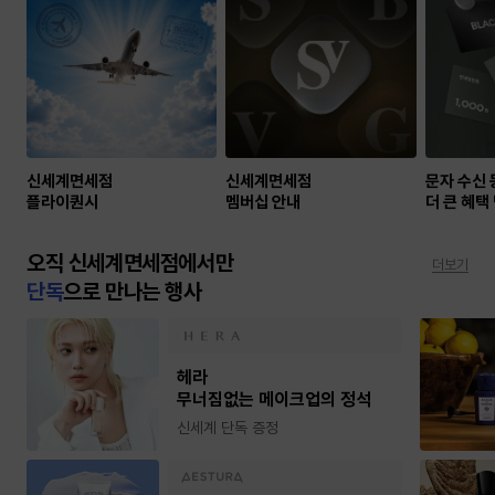
신세계면세점
신세계면세점
문자 수신
플라이퀀시
멤버십 안내
더 큰 혜택
오직 신세계면세점에서만
더보기
단독
으로 만나는 행사
헤라
무너짐없는 메이크업의 정석
신세계 단독 증정