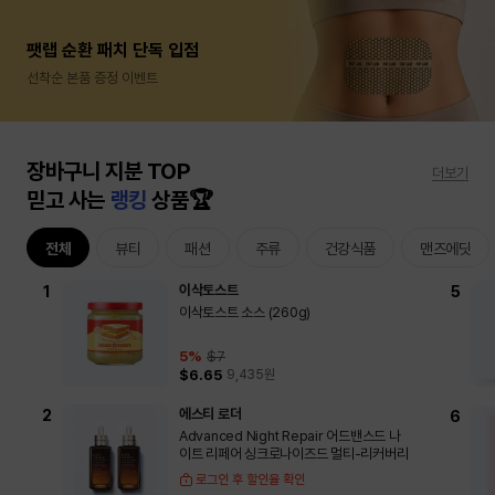
팻랩 순환 패치 단독 입점
선착순 본품 증정 이벤트
장바구니 지분 TOP
더보기
믿고 사는
랭킹
상품🏆
전체
뷰티
패션
주류
건강식품
맨즈에딧
이삭토스트
이삭토스트 소스 (260g)
5
%
$7
$6.65
9,435
원
에스티 로더
Advanced Night Repair 어드밴스드 나
이트 리페어 싱크로나이즈드 멀티-리커버리
로그인 후 할인율 확인