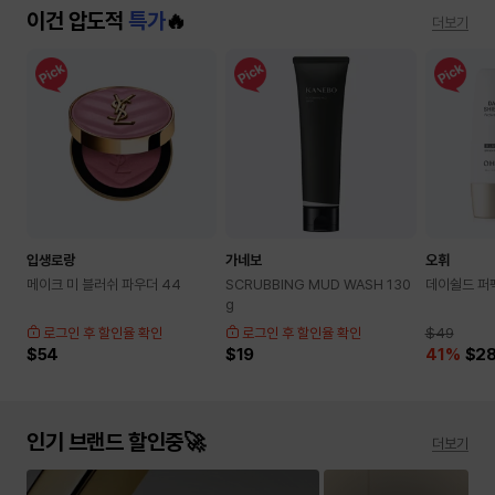
이건 압도적
특가
🔥
더보기
입생로랑
가네보
오휘
메이크 미 블러쉬 파우더 44
SCRUBBING MUD WASH 130
데이쉴드 퍼
g
로그인 후 할인율 확인
로그인 후 할인율 확인
$49
$54
$19
41
%
$28
인기 브랜드 할인중🚀
더보기