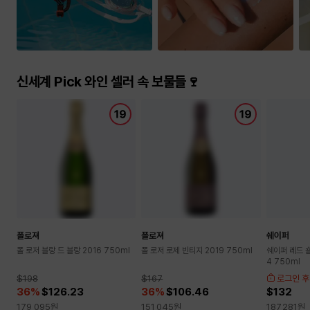
승
키
워
드
🔍
신세계 Pick 와인 셀러 속 보물들🍷
폴로져
폴로져
쉐이퍼
폴 로저 블랑 드 블랑 2016 750ml
폴 로저 로제 빈티지 2019 750ml
쉐이퍼 레드 
4 750ml
$198
$167
로그인 후
36
%
$126.23
36
%
$106.46
$132
179,095
원
151,045
원
187,281
원