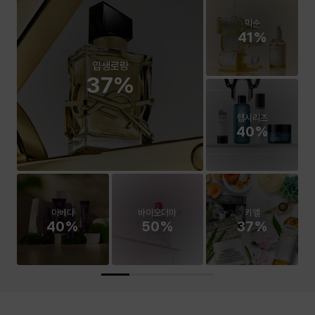
믹순
41%
입생로랑
37%
랩시리즈
40%
아베다
바이오더마
키엘
40%
50%
37%