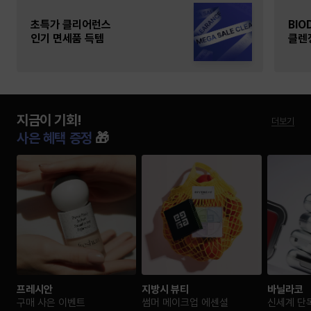
초특가 클리어런스
BIO
인기 면세품 득템
클렌
지금이 기회!
더보기
사은 혜택 증정
🎁
프레시안
지방시 뷰티
바닐라코
구매 사은 이벤트
썸머 메이크업 에센셜
신세계 단