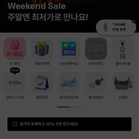
Weekend Sale
주말엔 최저가로 만나요!
THOME
단독 런칭
K-뷰티
이달의혜택
네이버멤버십
단독브랜드
클라세아줄
NEW
달바시그니처
출석체크
출국정보등록
플라이퀀시
브랜든
휴가지 등록하고 10% 쿠폰 받으세요!