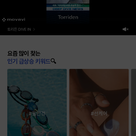
토리든 DIVE IN
요즘 많이 찾는
인기 급상승 키워드
🔍
요
즘
많
이
찾
는
인
#물안경
#선케어
기
급
상