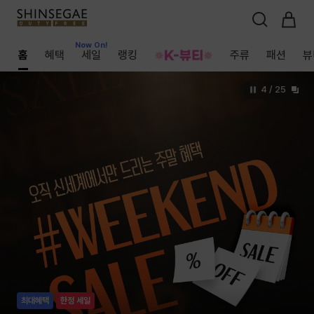
Now On!
Now On!
Now On!
홈
혜택
세일
랭킹
주류
패션
뷰
4
/
25
최대혜택
한정 세일