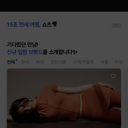
달바 맥세이프 호환 쿠션 슬림 쿠션
15초 면세 여행,
쇼츠🎥
키오프의 PICK, 퍼블릭비컨
더보기
출시
기다렸던 만남!
신규 입점 브랜드
를 소개합니다✨
전체
뷰티
패션
건강식품
시계/주얼리
식품
리빙