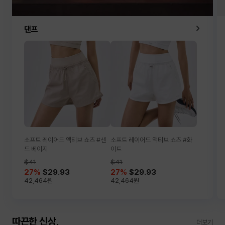
댄프
소프트 레이어드 액티브 쇼츠 #샌
소프트 레이어드 액티브 쇼츠 #화
드 베이지
이트
$41
$41
27
%
$29.93
27
%
$29.93
42,464
원
42,464
원
따끈한 신상,
더보기