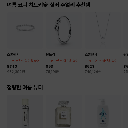
여름 코디 치트키💎 실버 주얼리 추천템
스톤헨지
판도라
스톤헨지
판
로그인 후 할인율 확인
로그인 후 할인율 확인
로그인 후 할인율 확인
$340
$53
$528
$
482,392
원
75,196
원
749,126
원
75
청량한 여름 뷰티