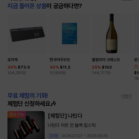
지금 들어온 상품
이 궁금하다면?
로지텍
한국야쿠르트
콜럼비아 크레스트
분
30
%
$73.5
30
%
$11.2
25
%
$102
104,281
원
15,890
원
144,717
원
$
18
무료 체험의 기회!
더보기
체험단 신청하세요🎶
응모 가능
[체험단] 나틴다
나틴다 아트 인 블랙 립스틱
2026.07.27 ~ 2026.09.19
30명