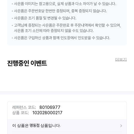
사은품 이미지는 참고용으로, 실제 상품과 다소 차이가 날 수 있습니다.
사은품은 주문번호당 한번만 증정되며, 중복 증정되지 않습니다.
사은품은 조기 품절 및 변경될 수 있습니다.
고객님께 증정되는 사은품은 주문완료 후 주문내역에서 확인할 수 있으며,
사은품 조기 소진에 따라 증정되지 않을 수도 있습니다.
사은품은 구입하신 상품과 함께 인도장에서 인도받을 수 있습니다.
더보기
진행중인 이벤트
신
세
계
면
세
점
상
레퍼런스 코드
:
80106977
품
상품 코드
:
102028000217
정
보
이 상품은
명동점
상품입니다.