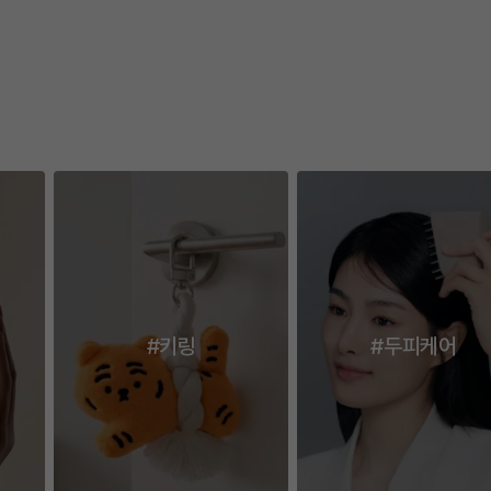
이전
다
#키링
#두피케어