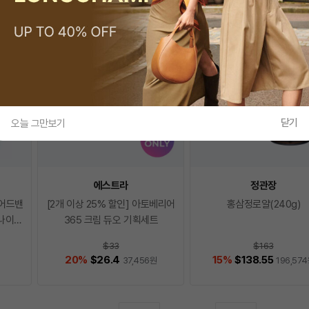
닫기
오늘 그만보기
에스트라
정관장
r 어드밴
[2개 이상 25% 할인] 아토베리어
홍삼정로얄(240g)
로나이즈
365 크림 듀오 기획세트
$33
$163
20
%
$26.4
15
%
$138.55
37,456
원
196,574