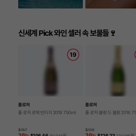
신세계 Pick 와인 셀러 속 보물들🍷
폴로져
폴로져
폴 로저 로제 빈티지 2019 750ml
폴 로저 블랑 드 블랑 2016 7
$167
$198
36
36
%
$106.46
원
%
$126.23
원
151,045
179,095