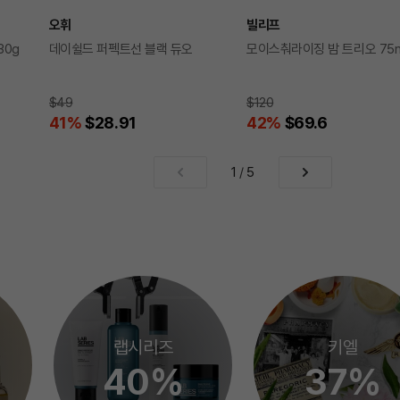
오휘
빌리프
30g
데이쉴드 퍼펙트선 블랙 듀오
모이스춰라이징 밤 트리오 75m
$49
$120
41
%
$28.91
42
%
$69.6
1
/
5
랩시리즈
키엘
40%
37%