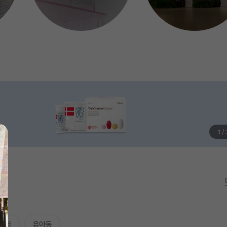
1
/
레저
유아동