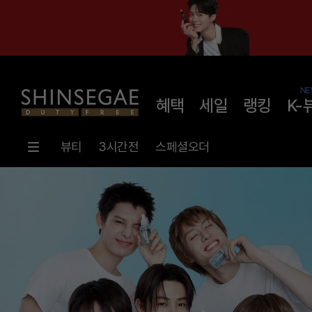
NE
혜택
세일
랭킹
K-
뷰티
3시간전
스페셜오더
메
인