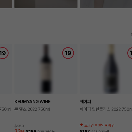
KEUMYANG WINE
쉐이퍼
750ml
돈 멜초 2022 750ml
쉐이퍼 릴렌틀리스 2022 750m
로그인 후 할인율 확인
$250
33
%
$168
원
$167
원
238,358
236,939