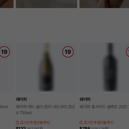
쉐이퍼
쉐이퍼
50ml
쉐이퍼 레드 숄더 랜치 샤도네이 202
쉐이퍼 힐사이드 셀렉트 2021 
4 750ml
로그인 후 할인율 확인
로그인 후 할인율 확인
$132
원
$786
원
187,281
1,115,176