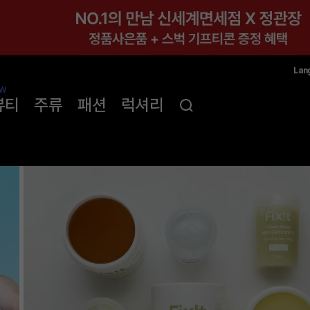
Lan
한국
W
뷰티
주류
패션
럭셔리
简体
ENG