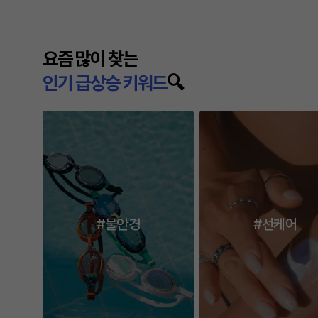
다음
요즘 많이 찾는
인기 급상승 키워드
🔍
#물안경
#선케어