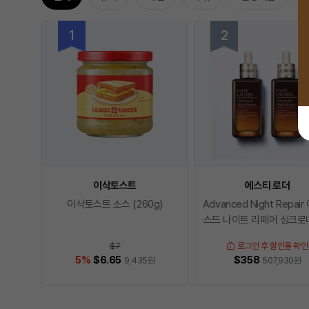
이삭토스트
에스티 로더
이삭토스트 소스 (260g)
Advanced Night Repai
스드 나이트 리페어 싱크
드 멀티-리커버리
$7
로그인 후 할인율 확인
5
%
$6.65
$358
9,435
원
507,930
원