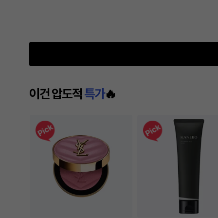
이건 압도적
특가
🔥