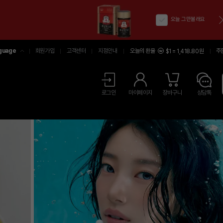
오늘 그만볼래요
guage
회원가입
고객센터
지점안내
오늘의 환율
주
$1 = 1,418.80원
어
中文
LISH
로그인
마이페이지
장바구니
상담톡