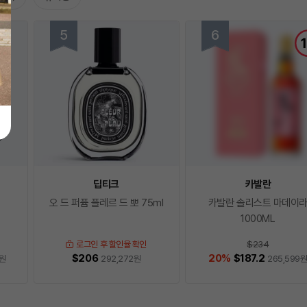
딥티크
카발란
오 드 퍼퓸 플레르 드 뽀 75ml
카발란 솔리스트 마데이
1000ML
로그인 후 할인율 확인
$234
$206
20
%
$187.2
원
292,272
원
265,599