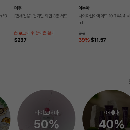
더후
아누아
l*3
[면세전용] 천기단 화현 3종 세트
나이아신아마이드 10 TXA 4 세
ml
로그인 후 할인율 확인
$19
$237
39
%
$11.57
바이오더마
아베다
50%
40%