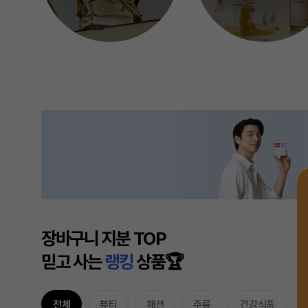
장바구니 지분 TOP
믿고 사는
랭킹
상품🏆
전체
뷰티
패션
주류
건강식품