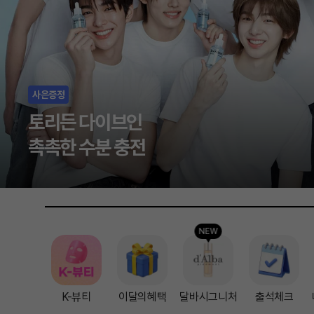
마스마룰즈
이번 시즌, 가장 필요한 백
NEW
K-뷰티
이달의혜택
달바시그니처
출석체크