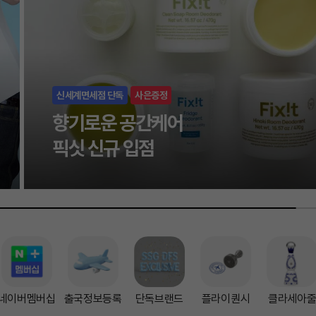
캐세이 회원 전용
트리플 마일리지 적립!
네이버멤버십
출국정보등록
단독브랜드
플라이퀀시
클라세아