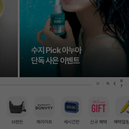
리조트룩
휴가룩
The Summer Edit
비키니밴더 38%
0
8
줄
브랜든
메리어트
세시간전
신규 혜택
혜택알