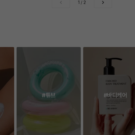
1
/
2
#튜브
#바디케어