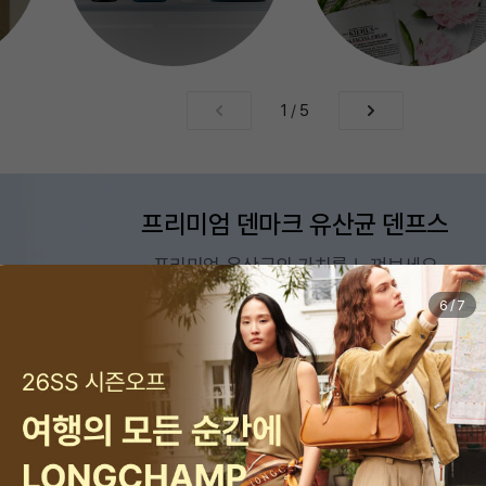
1
/
5
프리미엄 덴마크 유산균 덴프스
프리미엄 유산균의 가치를 느껴보세요
7
/
7
맨즈에딧
시계/주얼리
식품
리빙
전자
스포츠/