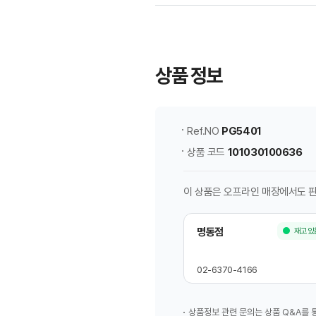
신
세
계
면
상품 정보
세
점
상
품
Ref.NO
PG5401
정
상품 코드
101030100636
보
이 상품은 오프라인 매장에서도 
명동점
재고있
02-6370-4166
상품정보 관련 문의는 상품 Q&A를 