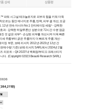
상품 상세
상품평
™ 파워 시그널 테크놀로지로 피부의 힘을 키워 더욱
차오르는 동안 에너지로 주름, 탄력, 피부 결 개선, 모공
12년 연속 아시아 No.1 안티에이징 세럼¹ - 강력한
효과 - 강력한 히알루론산 성분으로 72시간 수분 잠금
해진 것 같은 피부² - 손상된 피부를 개선시켜 더욱 빠른
> 미세 주름부터 굵은 주름까지 더 빠르게 주름 개선 -
징 부문, 보떼 리서치 2012년-2023년 12년 간
판매수량 기준) 보떼 리서치 SARL에서 2024년 2월
즈 리포트 – Q4 2023”내 백화점/부띠끄 프레스티지
pyright ©2023 Beauté Research SARL)
00636
(284,211원)