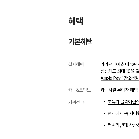
택
혜택
기본혜택
결제혜택
카카오페이 최대 12
삼성카드 최대 10% 
Apple Pay 1만 2
카드&포인트
카드사별 무이자 혜택 
초특가 클리어런스
기획전
면세에서 꼭 사야할
럭셔리뷰티! 상상