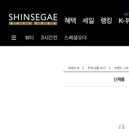
NE
혜택
세일
랭킹
K-
뷰티
3시간전
스페셜오더
매장안내
전체 상품 보기
브랜드 스토