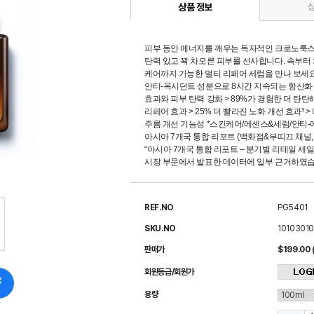
상품 정보
피부 동안 에너지를 깨우는 독자적인 크로노룩스
탄력 있고 꽉 차오른 피부를 선사합니다. 속부터 
케어까지 가능한 멀티 리페어 세럼을 만나 보세요. 
안티-옥시던트 성분으로 8시간 지속되는 항산화 
효과와 피부 탄력 강화 > 89%가 경험한 더 탄탄
리페어 효과 > 25% 더 빨라진 노화 개선 효과³ 
주름 개선 기능성 *스킨케어/에센스&세럼/안티-에이
아시아 7개국 통합 리포트 (백화점&부띠끄 채널, 
“아시아 7개국 통합 리포트 – 분기별 리테일 세일
시장 부문에서 발표한 데이터에 일부 근거하였습니다 . (Co
REF.NO
PG5401
SKU.NO
1010301
판매가
$199.00 
회원등급/회원가
용량