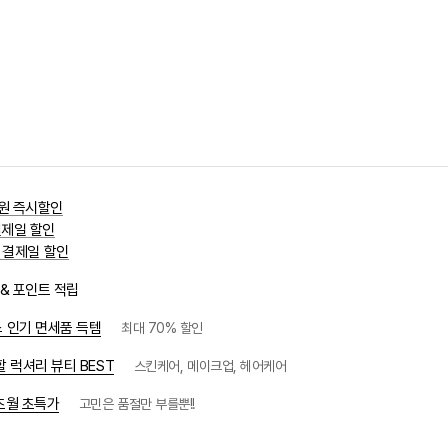
만원 즉시할인
결제일 할인
천원 결제일 할인
& 포인트 적립
 인기 면세품 득템
최대 70% 할인
 럭셔리 뷰티 BEST
스킨케어, 메이크업, 헤어케어
초월 초특가
고민은 품절만 부를뿐!!