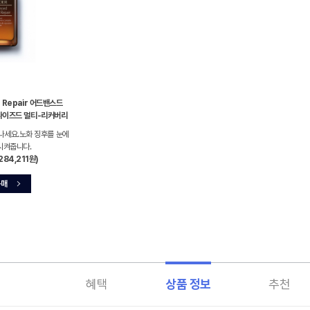
t Repair 어드밴스드
나이즈드 멀티-리커버리
나세요.노화 징후를 눈에
시켜줍니다.
284,211원)
혜택
상품 정보
추천