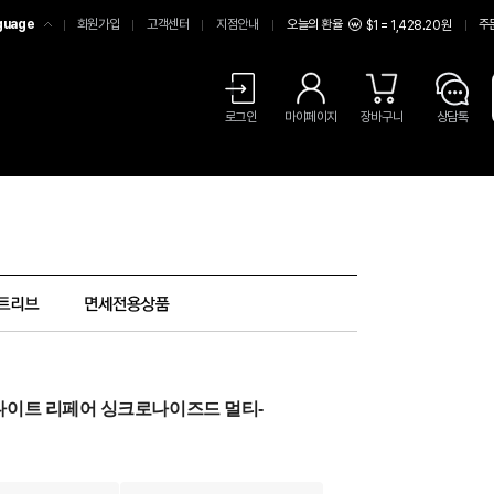
guage
회원가입
고객센터
지점안내
오늘의 환율
주
$1 = 1,428.20원
어
中文
LISH
로그인
마이페이지
장바구니
상담톡
밴스드 나이트 리페어 싱크로나이즈드 멀티-