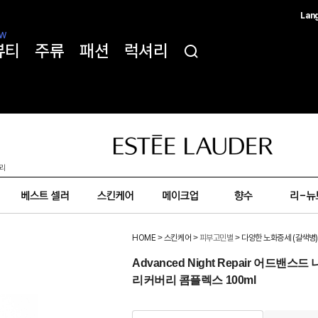
Lan
한국
W
뷰티
주류
패션
럭셔리
简体
ENG
리
HOME
>
스킨케어
>
피부고민별
>
다양한 노화증세 (갈색병)
Advanced Night Repair 어드
리커버리 콤플렉스 100ml