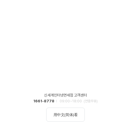
신세계인터넷면세점 고객센터
1661-8778
09:00~18:00
(연중무휴)
用中文(简体)看