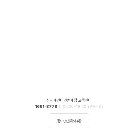
신세계인터넷면세점 고객센터
1661-8778
09:00~18:00
(연중무휴)
用中文(简体)看