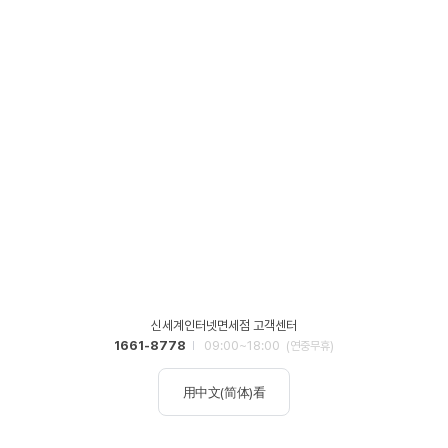
신세계인터넷면세점 고객센터
1661-8778
09:00~18:00
(연중무휴)
用中文(简体)看