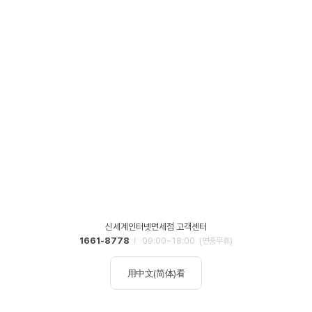
신세계인터넷면세점 고객센터
1661-8778
09:00~18:00
(연중무휴)
用中文(简体)看