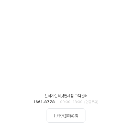
신세계인터넷면세점 고객센터
1661-8778
09:00~18:00
(연중무휴)
用中文(简体)看