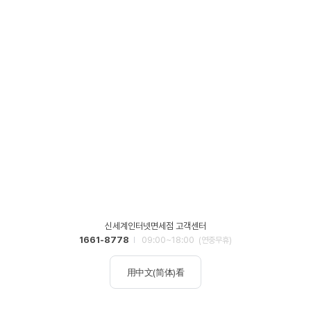
신세계인터넷면세점 고객센터
1661-8778
09:00~18:00
(연중무휴)
用中文(简体)看