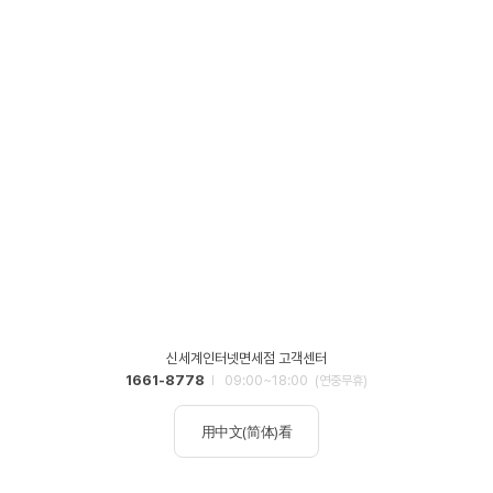
신세계인터넷면세점 고객센터
1661-8778
09:00~18:00
(연중무휴)
用中文(简体)看