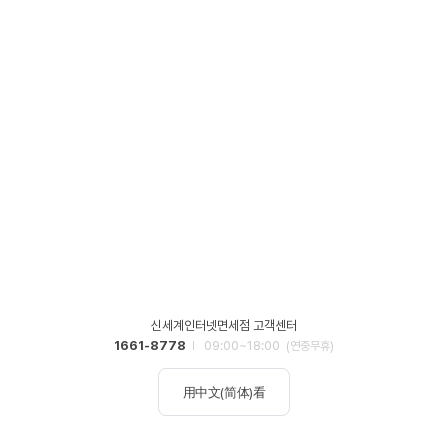
신세계인터넷면세점 고객센터
1661-8778
09:00~18:00
(연중무휴)
用中文(简体)看