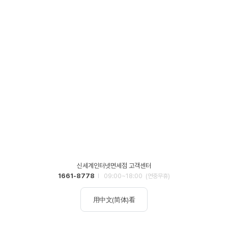
신세계인터넷면세점 고객센터
1661-8778
09:00~18:00
(연중무휴)
用中文(简体)看