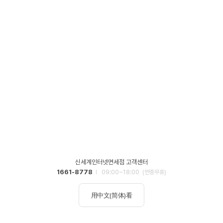
신세계인터넷면세점 고객센터
1661-8778
09:00~18:00
(연중무휴)
用中文(简体)看