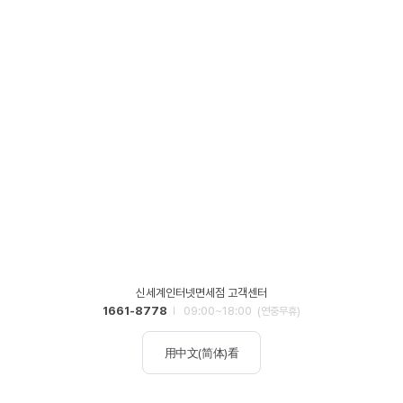
신세계인터넷면세점 고객센터
1661-8778
09:00~18:00
(연중무휴)
用中文(简体)看