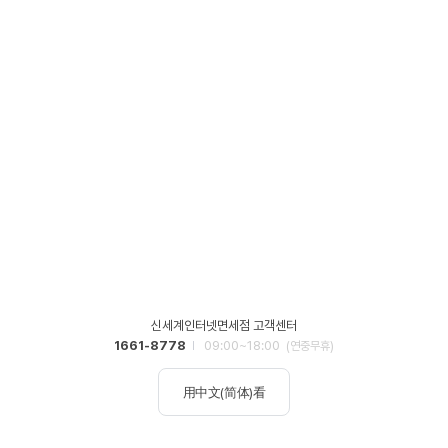
신세계인터넷면세점 고객센터
1661-8778
09:00~18:00
(연중무휴)
用中文(简体)看