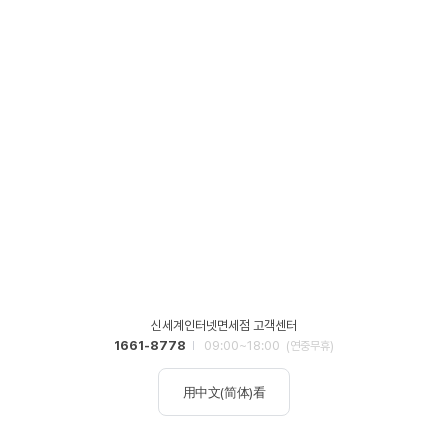
신세계인터넷면세점 고객센터
1661-8778
09:00~18:00
(연중무휴)
用中文(简体)看