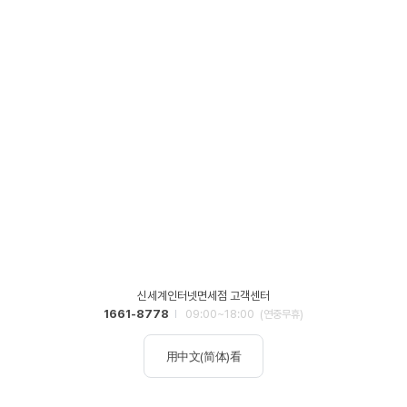
신세계인터넷면세점 고객센터
1661-8778
09:00~18:00
(연중무휴)
用中文(简体)看