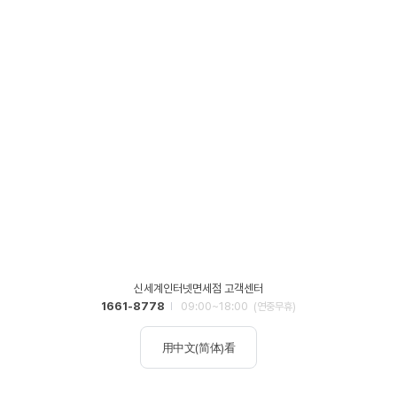
신세계인터넷면세점 고객센터
1661-8778
09:00~18:00
(연중무휴)
用中文(简体)看