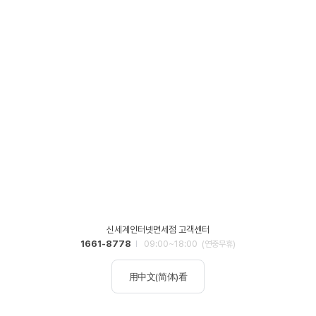
신세계인터넷면세점 고객센터
1661-8778
09:00~18:00
(연중무휴)
用中文(简体)看