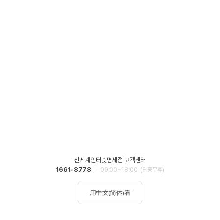
신세계인터넷면세점 고객센터
1661-8778
09:00~18:00
(연중무휴)
用中文(简体)看