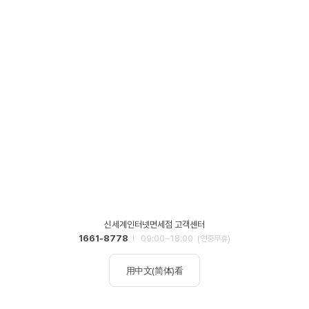
신세계인터넷면세점 고객센터
1661-8778
09:00~18:00
(연중무휴)
用中文(简体)看