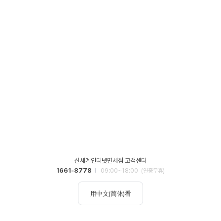
신세계인터넷면세점 고객센터
1661-8778
09:00~18:00
(연중무휴)
用中文(简体)看