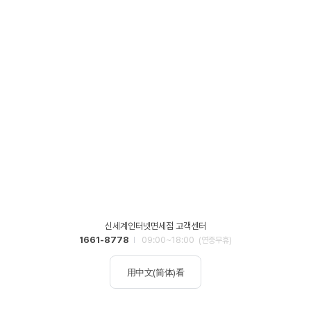
신세계인터넷면세점 고객센터
1661-8778
09:00~18:00
(연중무휴)
用中文(简体)看