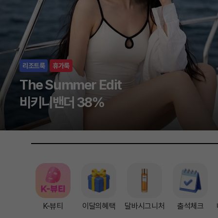
할인
사은
오니스트 단독 행사
최대 35% 할인!
K-뷰티
이달의혜택
달바시그니처
출석체크