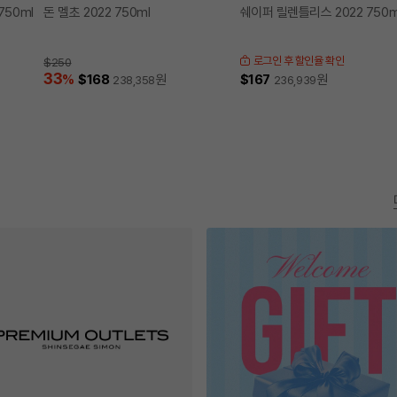
750ml
돈 멜초 2022 750ml
쉐이퍼 릴렌틀리스 2022 750m
로그인 후 할인율 확인
$250
33
%
$168
원
$167
원
238,358
236,939