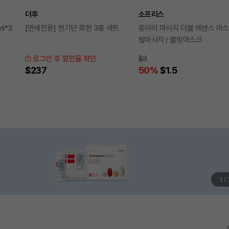
더후
소프리스
l*3
[면세전용] 천기단 화현 3종 세트
종아리 마사지 더블 에센스 마스
발마사지 / 쿨링마스크
로그인 후 할인율 확인
$3
$237
50
%
$1.5
1
/