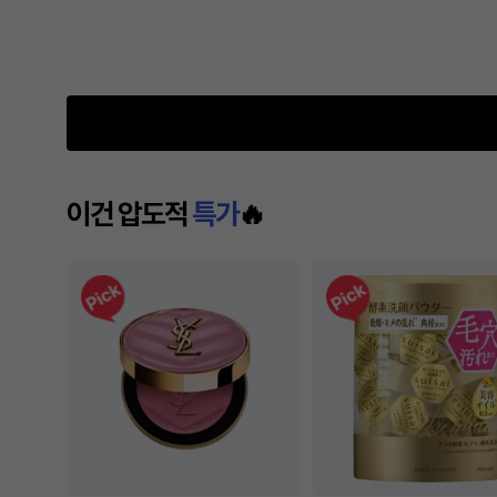
이건 압도적
특가
🔥