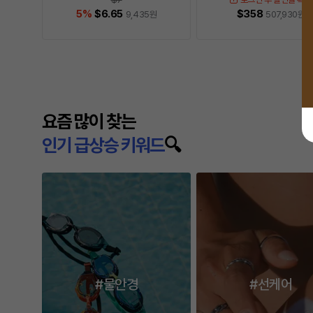
5
%
$6.65
$358
9,435
원
507,930
원
다음
요즘 많이 찾는
인기 급상승 키워드
🔍
#물안경
#선케어