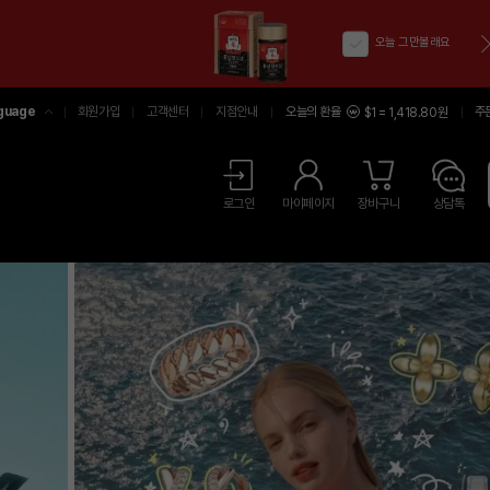
오늘 그만볼래요
guage
회원가입
고객센터
지점안내
오늘의 환율
주
$1 = 1,418.80원
어
中文
LISH
로그인
마이페이지
장바구니
상담톡