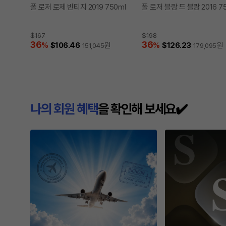
폴 로저 로제 빈티지 2019 750ml
폴 로저 블랑 드 블랑 2016 7
$167
$198
36
36
%
$106.46
원
%
$126.23
원
151,045
179,095
나의 회원 혜택
을 확인해 보세요✔️