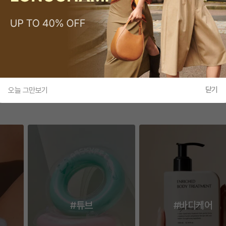
20
%
$26.4
30
%
$312.9
37,456
원
443,942
1
/
2
닫기
오늘 그만보기
#튜브
#바디케어