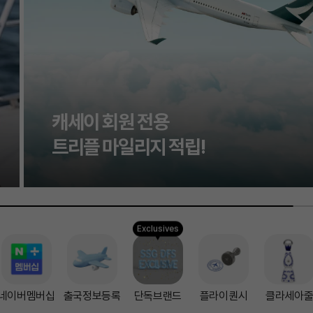
신세계면세점 단독
브랜드 제안
신세계면세점
단독 입점 브랜드
Exclusives
네이버멤버십
출국정보등록
단독브랜드
플라이퀀시
클라세아