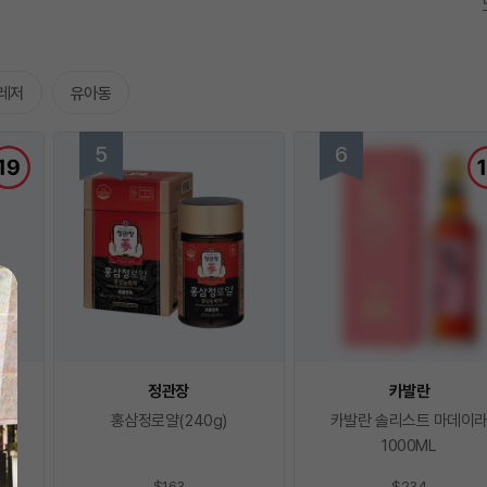
레저
유아동
정관장
카발란
홍삼정로얄(240g)
카발란 솔리스트 마데이
1000ML
$163
$234