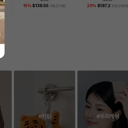
15
%
$138.55
20
%
$187.2
원
196,574
원
265,599
이전
다
#키링
#두피케어