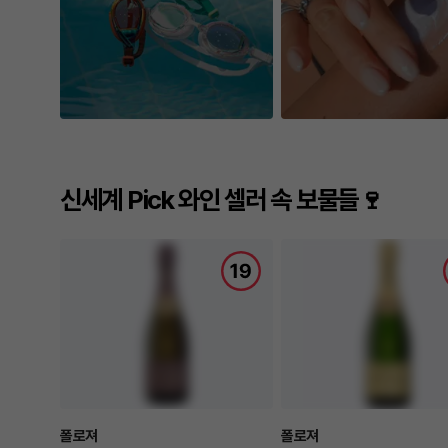
신세계 Pick 와인 셀러 속 보물들🍷
폴로져
폴로져