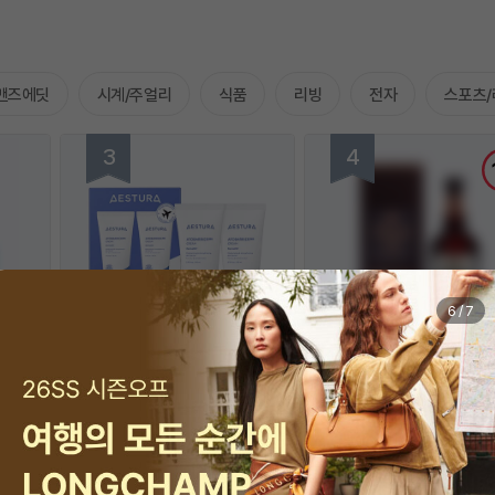
맨즈에딧
시계/주얼리
식품
리빙
전자
스포츠/
7
/
7
에스트라
발렌타인
r 어드밴
[2개 이상 25% 할인] 아토베리어
발렌타인 30년 700ml
로나이즈
365 크림 듀오 기획세트
$33
$447