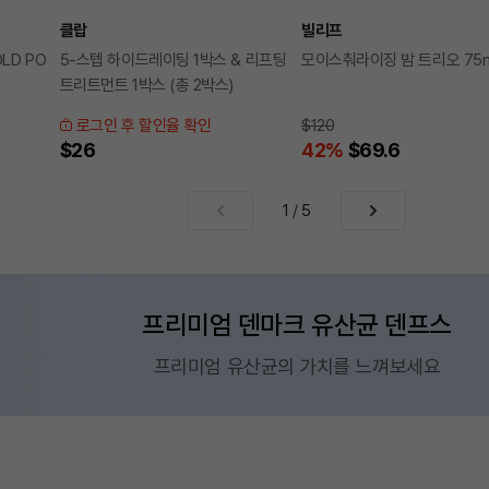
클랍
빌리프
OLD PO
5-스텝 하이드레이팅 1박스 & 리프팅
모이스춰라이징 밤 트리오 75m
트리트먼트 1박스 (총 2박스)
로그인 후 할인율 확인
$120
$26
42
%
$69.6
1
/
5
프리미엄 덴마크 유산균 덴프스
프리미엄 유산균의 가치를 느껴보세요