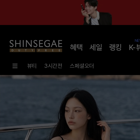
NE
혜택
세일
랭킹
K-
뷰티
3시간전
스페셜오더
메
인