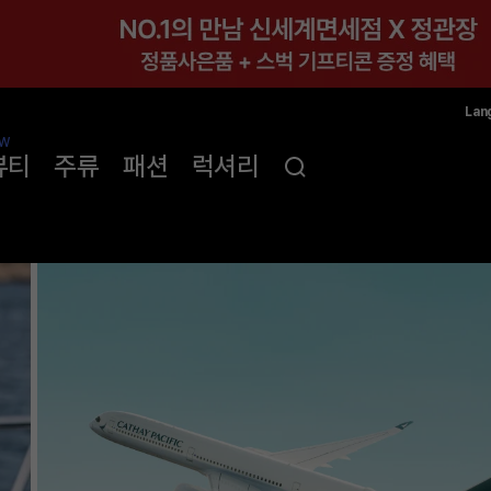
Lan
한국
W
뷰티
주류
패션
럭셔리
简体
ENG