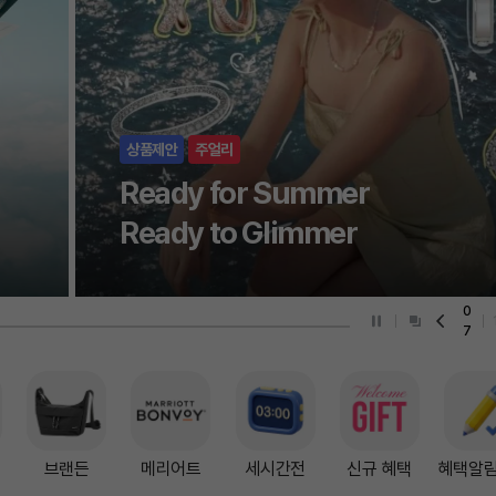
단독상품
SANDRO X 신세계
단독 상품 재입고
0
8
줄
브랜든
메리어트
세시간전
신규 혜택
혜택알