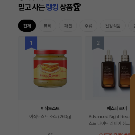
믿고 사는
랭킹
상품🏆
전체
뷰티
패션
주류
건강식품
이삭토스트
에스티 로더
이삭토스트 소스 (260g)
Advanced Night Repai
스드 나이트 리페어 싱크
드 멀티-리커버리
$7
로그인 후 할인율 확인