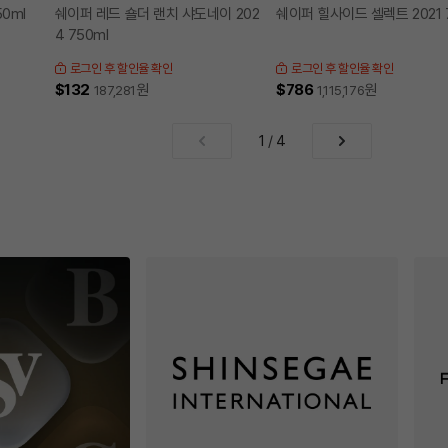
50ml
쉐이퍼 레드 숄더 랜치 샤도네이 202
쉐이퍼 힐사이드 셀렉트 2021 
4 750ml
로그인 후 할인율 확인
로그인 후 할인율 확인
$132
원
$786
원
187,281
1,115,176
1
/
4