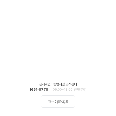
신세계인터넷면세점 고객센터
1661-8778
09:00~18:00
(연중무휴)
用中文(简体)看